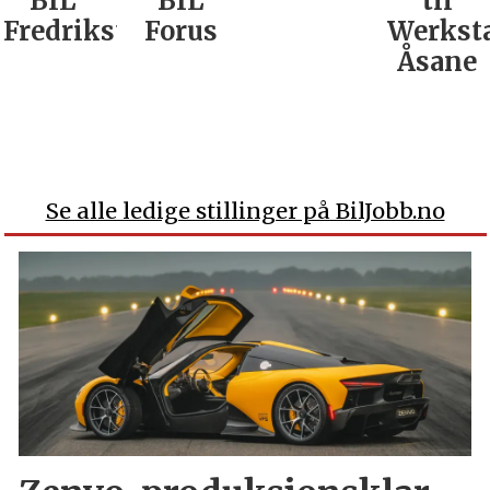
BIL
BIL
til
Fredrikstad
Forus
Werkst
Åsane
Se alle ledige stillinger på BilJobb.no