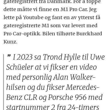
gateregistrert fra Danmark. For å toppe
dette måtte vi finne en M1 Pro Car. Jeg
lette på Youtube og fant en av ytterst få
gateregistrerte M1 som var levert med
Pro Car-optikk. Bilen tilhørte Burckhard
Kunz.
I 2023 sa Trond Hylle til Uwe
Schüeler at vi fikser en video
med personlig Alan Walker-
hilsen og du fikser Mercedes-
Benz CLR og Porsche 956 med
startnummer 2 fra 24-timers