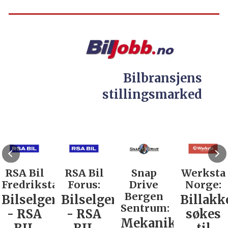
Bilbransjens
stillingsmarked
RSA Bil
RSA Bil
Snap
Werksta
Fredrikstad:
Forus:
Drive
Norge:
Bergen
Bilselger
Bilselger
Billakk
Sentrum:
- RSA
- RSA
søkes
Mekaniker