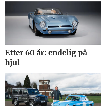
Etter 60 år: endelig på
hjul