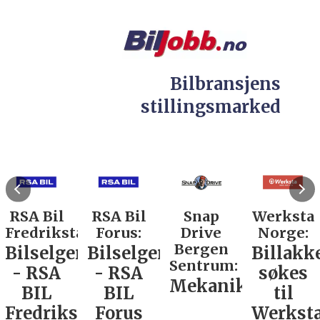
Bilbransjens
stillingsmarked
RSA Bil
RSA Bil
Snap
Werksta
Fredrikstad:
Forus:
Drive
Norge:
Bergen
Bilselger
Bilselger
Billakk
Sentrum:
- RSA
- RSA
søkes
Mekaniker
BIL
BIL
til
Fredrikstad
Forus
Werkst