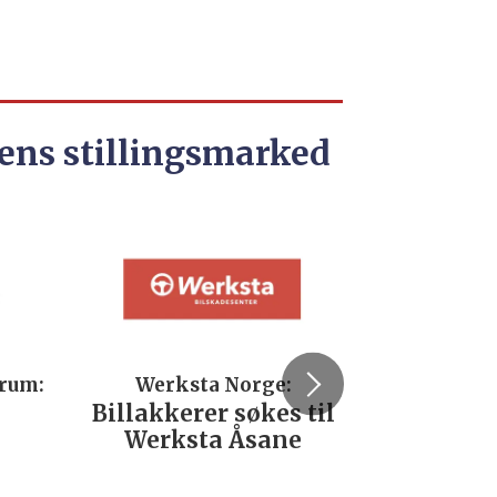
ens stillingsmarked
trum:
Werksta Norge:
Rodi
Billakkerer søkes til
Servi
Werksta Åsane
verks
No