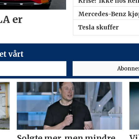
Krise? Ikke hos Re
Mercedes-Benz kjøp
LA er
Tesla skuffer
t vårt
Solgte mer, men mindre
Vi