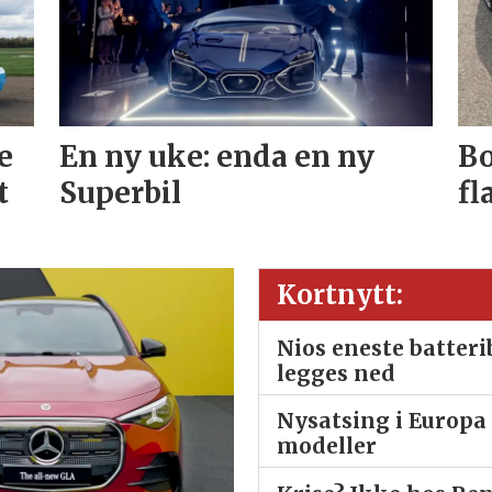
e
En ny uke: enda en ny
Bo
t
Superbil
fl
Kortnytt:
Nios eneste batter
legges ned
Nysatsing i Europa 
modeller