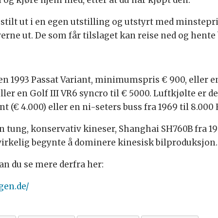
stilt ut i en egen utstilling og utstyrt med minstepris
verne ut. De som får tilslaget kan reise ned og hente 
en 1993 Passat Variant, minimumspris € 900, eller en
ller en Golf III VR6 syncro til € 5000. Luftkjølte er d
t (€ 4.000) eller en ni-seters buss fra 1969 til 8.000 
n tung, konservativ kineser, Shanghai SH760B fra 198
irkelig begynte å dominere kinesisk bilproduksjon.
kan du se mere derfra her:
gen.de/