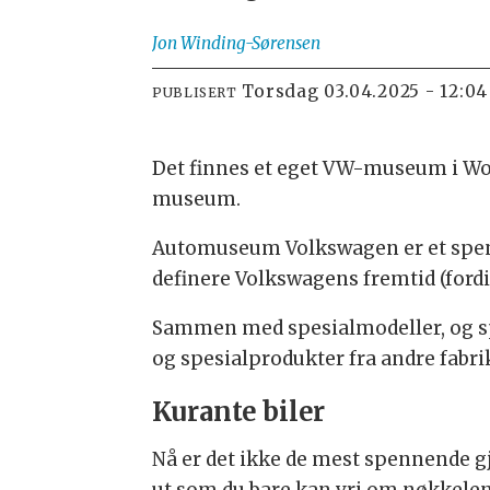
Jon
Winding-Sørensen
torsdag 03.04.2025 - 12:04
PUBLISERT
Det finnes et eget VW-museum i Wol
museum.
Automuseum Volkswagen er et spenn
definere Volkswagens fremtid (fordi 
Sammen med spesialmodeller, og spe
og spesialprodukter fra andre fabr
Kurante biler
Nå er det ikke de mest spennende g
ut som du bare kan vri om nøkkelen 