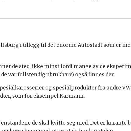
fsburg i tillegg til det enorme Autostadt som er me
ende sted, ikke minst fordi mange av de eksperim
de var fullstendig ubrukbare) også finnes der.
sialkarosserier og spesialprodukter fra andre VW-p
ikker, som for eksempel Karmann.
jenstandene de skal kvitte seg med. Det er kurante 
og kjøre hjem med, etter at du har kjøpt den.