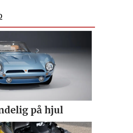
o
endelig på hjul