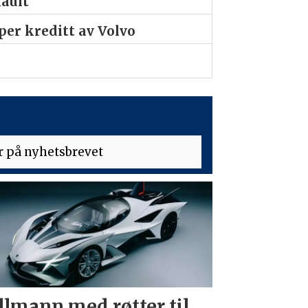
nault
er kreditt av Volvo
llmann med røtter til