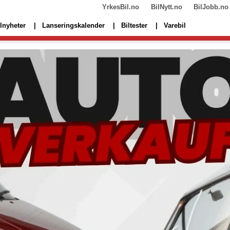
YrkesBil.no
BilNytt.no
BilJobb.no
lnyheter
Lanseringskalender
Biltester
Varebil