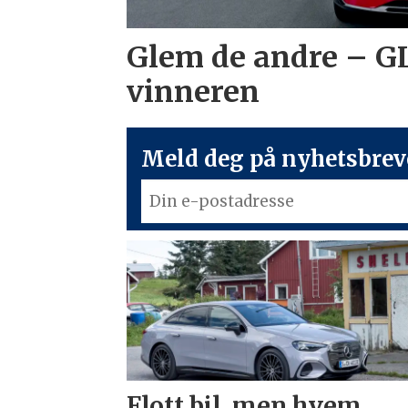
Glem de andre – G
vinneren
Meld deg på nyhetsbreve
Flott bil, men hvem