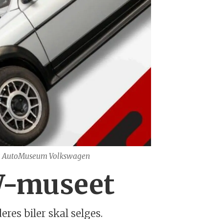
ung AutoMuseum Volkswagen
W-museet
res biler skal selges.