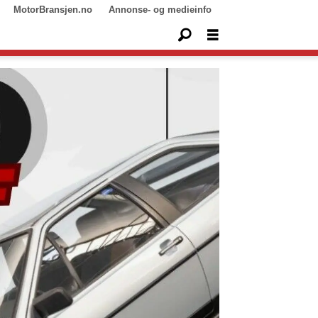
MotorBransjen.no
Annonse- og medieinfo