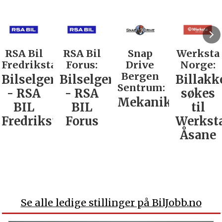
RSA Bil
RSA Bil
Snap
Werksta
Fredrikstad:
Forus:
Drive
Norge:
Bergen
Bilselger
Bilselger
Billakk
Sentrum:
- RSA
- RSA
søkes
Mekaniker
BIL
BIL
til
Fredrikstad
Forus
Werkst
Åsane
Se alle ledige stillinger på BilJobb.no