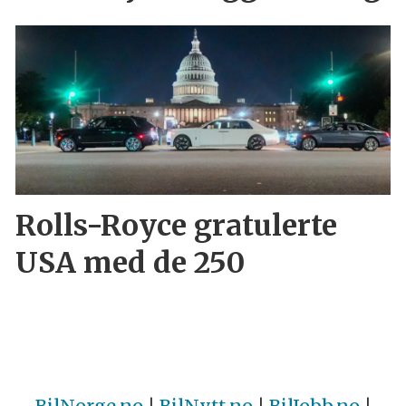
Rolls-Royce gratulerte
USA med de 250
BilNorge.no
|
BilNytt.no
|
BilJobb.no
|