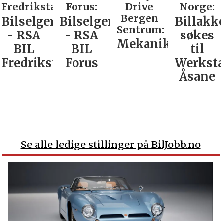
Fredrikstad:
Forus:
Drive
Norge:
Bergen
Bilselger
Bilselger
Billakk
Sentrum:
- RSA
- RSA
søkes
Mekaniker
BIL
BIL
til
Fredrikstad
Forus
Werkst
Åsane
Se alle ledige stillinger på BilJobb.no