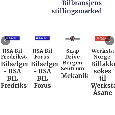
Bilbransjens
stillingsmarked
RSA Bil
RSA Bil
Snap
Werksta
Fredrikstad:
Forus:
Drive
Norge:
Bergen
Bilselger
Bilselger
Billakk
Sentrum:
- RSA
- RSA
søkes
Mekaniker
BIL
BIL
til
Fredrikstad
Forus
Werkst
Åsane