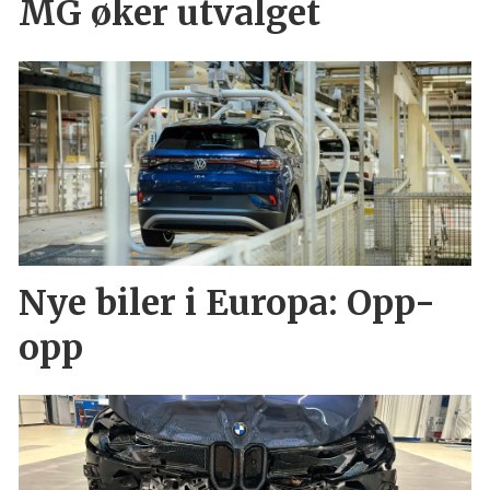
MG øker utvalget
Nye biler i Europa: Opp-
opp