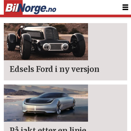
Tag:
lincoln
Edsels Ford i ny versjon
På jakt etter en linje