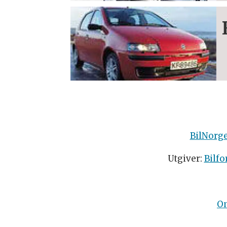
BilNorg
Utgiver:
Bilfo
O