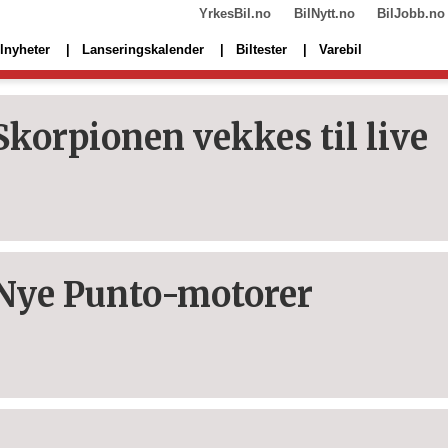
YrkesBil.no
BilNytt.no
BilJobb.no
lnyheter
Lanseringskalender
Biltester
Varebil
Skorpionen vekkes til live
Nye Punto-motorer