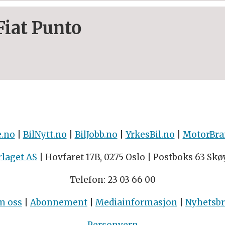
Fiat Punto
e.no
|
BilNytt.no
|
BilJobb.no
|
YrkesBil.no
|
MotorBra
rlaget AS
| Hovfaret 17B, 0275 Oslo | Postboks 63 Skø
Telefon: 23 03 66 00
m oss
|
Abonnement
|
Mediainformasjon
|
Nyhetsb
Personvern