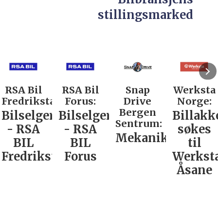
stillingsmarked
RSA Bil
RSA Bil
Snap
Werksta
Fredrikstad:
Forus:
Drive
Norge:
Bergen
Bilselger
Bilselger
Billakk
Sentrum:
- RSA
- RSA
søkes
Mekaniker
BIL
BIL
til
Fredrikstad
Forus
Werkst
Åsane