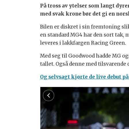
På tross av ytelser som langt dyre
med svak krone bør det gi en nors
Bilen er diskret i sin fremtoning s
en standard MG4 har den sort tak, n
leveres i lakkfargen Racing Green.
Med seg til Goodwood hadde MG ogs
tallet. Også denne med tilsvarende
Og selvsagt kjørte de live debut p