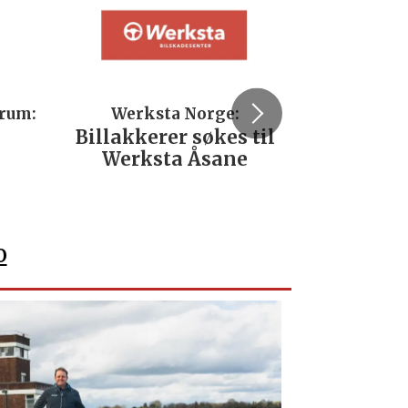
trum:
Werksta Norge:
Rodi
Billakkerer søkes til
Servi
Werksta Åsane
verks
No
o