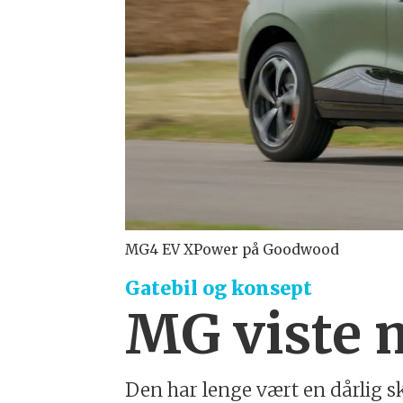
MG4 EV XPower på Goodwood
Gatebil og konsept
MG viste 
Den har lenge vært en dårlig s