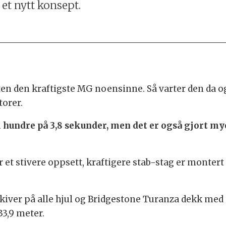
t nytt konsept.
n den kraftigste MG noensinne. Så varter den da o
orer.
il hundre på 3,8 sekunder, men det er også gjort my
 et stivere oppsett, kraftigere stab-stag er montert –
kiver på alle hjul og Bridgestone Turanza dekk med 
3,9 meter.