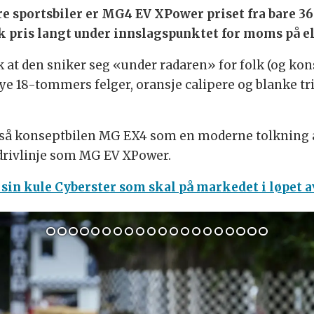
re sportsbiler er MG4 EV XPower priset fra bare 36.
k pris langt under innslagspunktet for moms på e
lik at den sniker seg «under radaren» for folk (og k
ye 18-tommers felger, oransje calipere og blanke t
å konseptbilen MG EX4 som en moderne tolkning av
 drivlinje som MG EV XPower.
å sin kule Cyberster som skal på markedet i løpet a