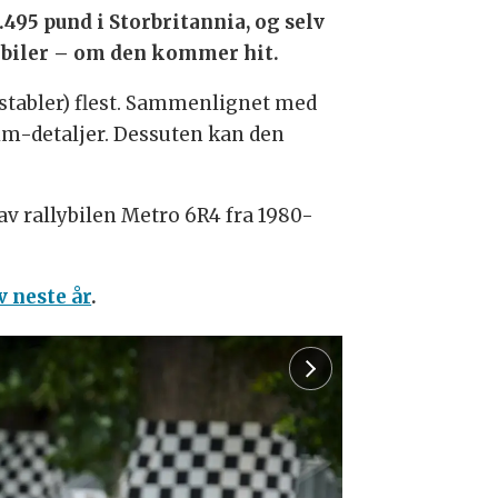
495 pund i Storbritannia, og selv
lbiler – om den kommer hit.
onstabler) flest. Sammenlignet med
rim-detaljer. Dessuten kan den
 rallybilen Metro 6R4 fra 1980-
v neste år
.