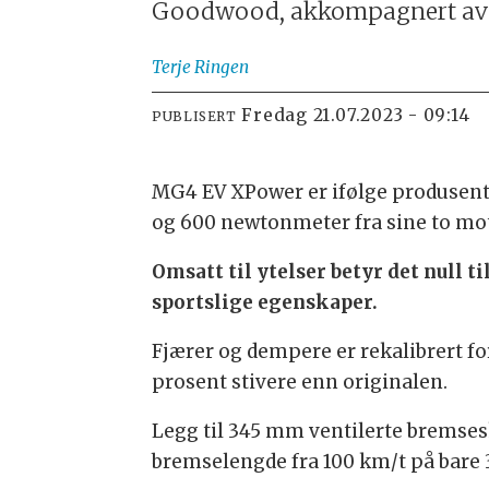
Goodwood, akkompagnert av e
Terje
Ringen
fredag 21.07.2023 - 09:14
PUBLISERT
MG4 EV XPower er ifølge produsente
og 600 newtonmeter fra sine to mot
Omsatt til ytelser betyr det null t
sportslige egenskaper.
Fjærer og dempere er rekalibrert for
prosent stivere enn originalen.
Legg til 345 mm ventilerte bremses
bremselengde fra 100 km/t på bare 3