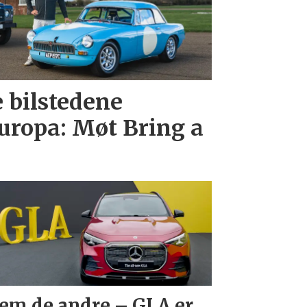
e bilstedene
uropa: Møt Bring a
em de andre – GLA er