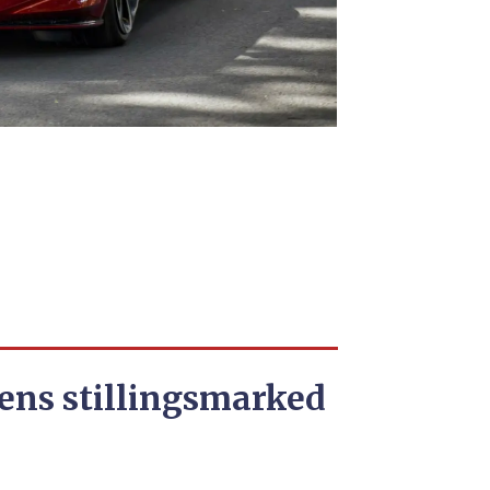
MG Cyberste
Photographe
ens stillingsmarked