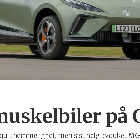
muskelbiler på
kjult hemmelighet, men sist helg avduket MG