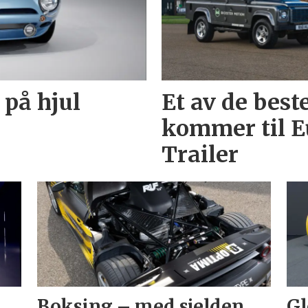
 på hjul
Et av de best
kommer til E
Trailer
Boksing – med sjelden
Gl