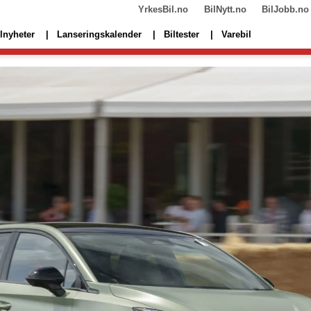
YrkesBil.no
BilNytt.no
BilJobb.no
lnyheter
Lanseringskalender
Biltester
Varebil