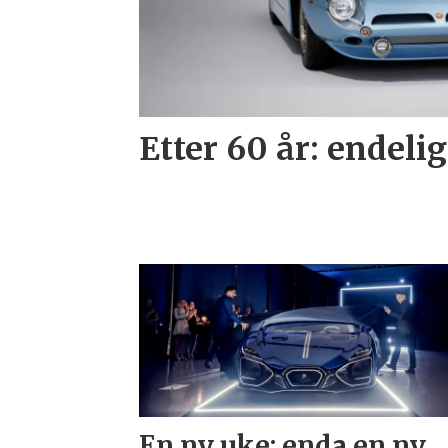
Etter 60 år: endelig
En ny uke: enda en ny