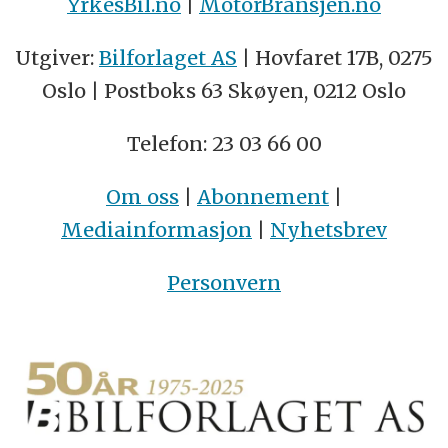
YrkesBil.no
|
MotorBransjen.no
Utgiver:
Bilforlaget AS
| Hovfaret 17B, 0275
Oslo | Postboks 63 Skøyen, 0212 Oslo
Telefon: 23 03 66 00
Om oss
|
Abonnement
|
Mediainformasjon
|
Nyhetsbrev
Personvern