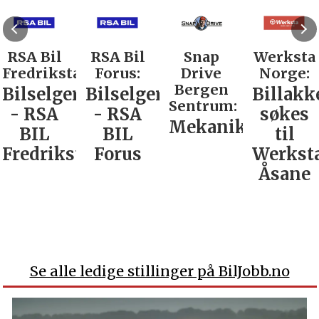
RSA Bil
RSA Bil
Snap
Werksta
Fredrikstad:
Forus:
Drive
Norge:
Bergen
Bilselger
Bilselger
Billakk
Sentrum:
- RSA
- RSA
søkes
Mekaniker
BIL
BIL
til
Fredrikstad
Forus
Werkst
Åsane
Se alle ledige stillinger på BilJobb.no