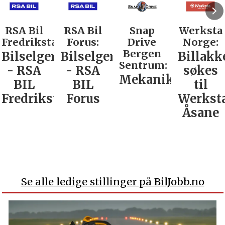
A Bil
RSA Bil
Snap
Werksta
edrikstad:
Forus:
Drive
Norge:
Bergen
lselger
Bilselger
Billakkere
Sentrum:
 RSA
- RSA
søkes
Mekaniker
BIL
BIL
til
edrikstad
Forus
Werksta
Åsane
Se alle ledige stillinger på BilJobb.no