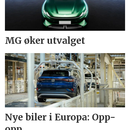
MG øker utvalget
Nye biler i Europa: Opp-
opp