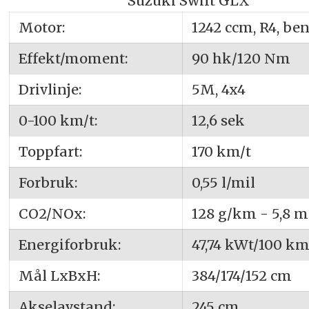
Suzuki Swift GLX
Motor:
1242 ccm, R4, be
Effekt/moment:
90 hk/120 Nm
Drivlinje:
5M, 4x4
0-100 km/t:
12,6 sek
Toppfart:
170 km/t
Forbruk:
0,55 l/mil
CO2/NOx:
128 g/km - 5,8 
Energiforbruk:
47,74 kWt/100 k
Mål LxBxH:
384/174/152 cm
Akselavstand:
245 cm