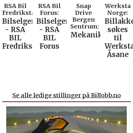
RSA Bil
RSA Bil
Snap
Werksta
Fredrikstad:
Forus:
Drive
Norge:
Bergen
Bilselger
Bilselger
Billakk
Sentrum:
- RSA
- RSA
søkes
Mekaniker
BIL
BIL
til
Fredrikstad
Forus
Werkst
Åsane
Se alle ledige stillinger på BilJobb.no