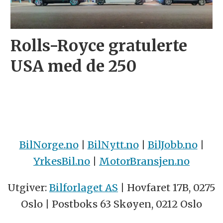
Rolls-Royce gratulerte
USA med de 250
BilNorge.no
|
BilNytt.no
|
BilJobb.no
|
YrkesBil.no
|
MotorBransjen.no
Utgiver:
Bilforlaget AS
| Hovfaret 17B, 0275
Oslo | Postboks 63 Skøyen, 0212 Oslo