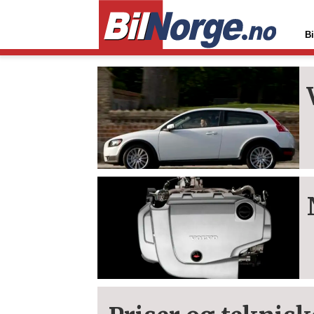
Bi
Tag:
s40