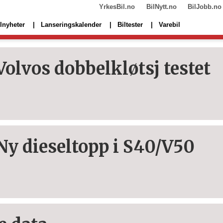
YrkesBil.no
BilNytt.no
BilJobb.no
lnyheter
Lanseringskalender
Biltester
Varebil
Volvos dobbelkløtsj testet
Ny dieseltopp i S40/V50