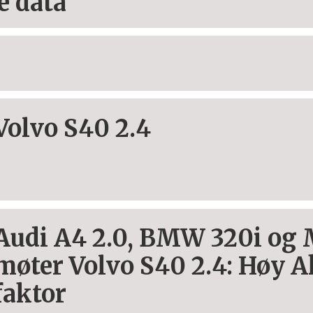
e data
Volvo S40 2.4
Audi A4 2.0, BMW 320i og 
møter Volvo S40 2.4: Høy 
faktor