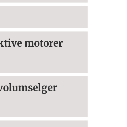
aktive motorer
 volumselger