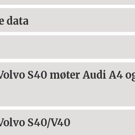
e data
Volvo S40 møter Audi A4 o
Volvo S40/V40