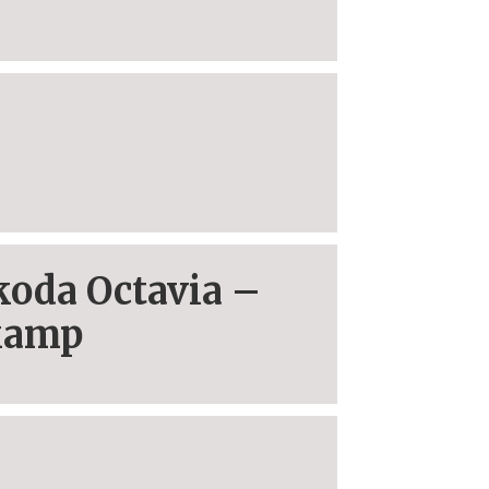
Skoda Octavia –
skamp