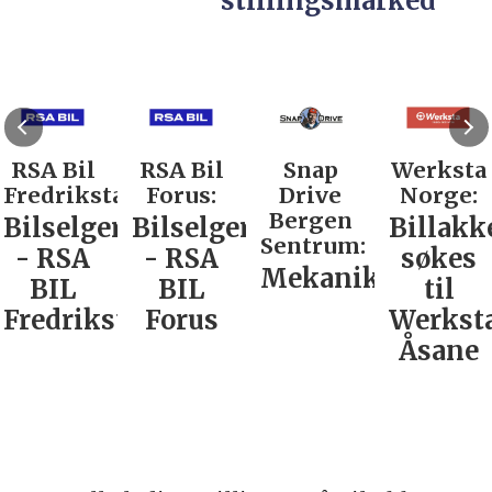
stillingsmarked
RSA Bil
RSA Bil
Snap
Werksta
Fredrikstad:
Forus:
Drive
Norge:
Bergen
Bilselger
Bilselger
Billakk
Sentrum:
- RSA
- RSA
søkes
Mekaniker
BIL
BIL
til
Fredrikstad
Forus
Werkst
Åsane