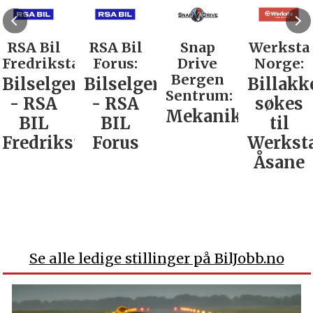
RSA Bil
RSA Bil
Snap
Werksta
Fredrikstad:
Forus:
Drive
Norge:
Bergen
Bilselger
Bilselger
Billakk
Sentrum:
- RSA
- RSA
søkes
Mekaniker
BIL
BIL
til
Fredrikstad
Forus
Werkst
Åsane
Se alle ledige stillinger på BilJobb.no