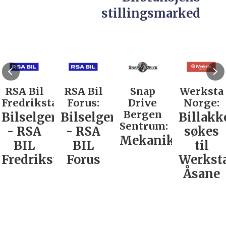
stillingsmarked
RSA Bil
RSA Bil
Snap
Werksta
Fredrikstad:
Forus:
Drive
Norge:
Bergen
Bilselger
Bilselger
Billakk
Sentrum:
- RSA
- RSA
søkes
Mekaniker
BIL
BIL
til
Fredrikstad
Forus
Werkst
Åsane