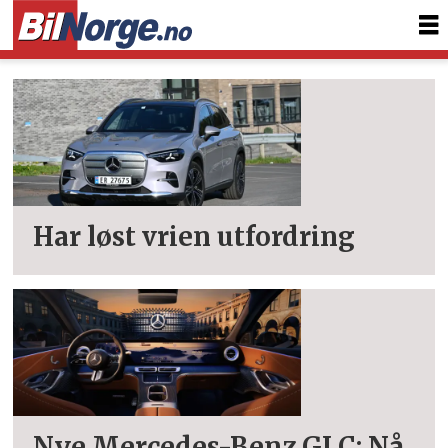
Tag:
glc
Har løst vrien utfordring
Nye Mercedes-Benz GLC: Nå