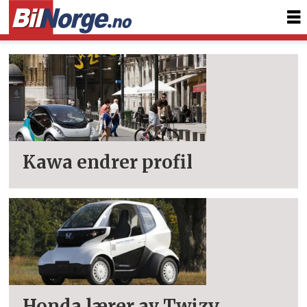
Tag:
tokyo
motor
show
Kawa endrer profil
2013
Honda lærer av Twizy