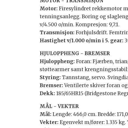
MOTOR - TRANSMISJON
Motor:
Firesylindret rekkemotor me
tenningsanlegg. Boring og slaglengd
v/4.500 o/min. Kompresjon: 9,7:1.
Transmisjon:
Forhjulsdrift. Femtr
Hastighet v/1.000 o/min i 5. gear:
3
HJULOPPHENG - BREMSER
Hjuloppheng:
Foran: Fjærben, tria
støttearmer samt krengningsstabil
Styring:
Tannstang, servo. Svingdia
Bremser:
Ventilerte skiver foran og
Dekk:
185/65HR15 (Bridgestone Reg
MÅL - VEKTER
Mål:
Lengde: 466,0 cm. Bredde: 171,0
Vekter:
Egenvekt m/fører: 1.335 kg. 