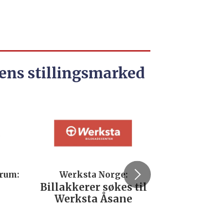
ens stillingsmarked
trum:
Werksta Norge:
Rodi
Billakkerer søkes til
Servi
Werksta Åsane
verks
No