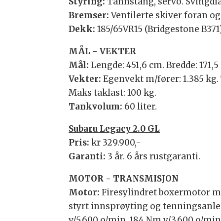
Styring:
Tannstang, servo. Svingdia
Bremser:
Ventilerte skiver foran og
Dekk:
185/65VR15 (Bridgestone B371)
MÅL - VEKTER
Mål:
Lengde: 451,6 cm. Bredde: 171,5
Vekter:
Egenvekt m/fører: 1.385 kg. 
Maks taklast: 100 kg.
Tankvolum:
60 liter.
Subaru Legacy 2.0 GL
Pris:
kr 329.900,-
Garanti:
3 år. 6 års rustgaranti.
MOTOR - TRANSMISJON
Motor:
Firesylindret boxermotor me
styrt innsprøyting og tenningsanleg
v/5.600 o/min. 184 Nm v/3.600 o/min.