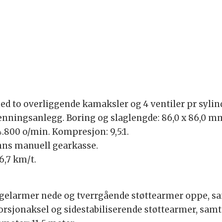
d to overliggende kamaksler og 4 ventiler pr sylind
enningsanlegg. Boring og slaglengde: 86,0 x 86,0 m
4.800 o/min. Kompresjon: 9,5:1.
inns manuell gearkasse.
6,7 km/t.
ngelarmer nede og tverrgående støttearmer oppe, sa
rsjonaksel og sidestabiliserende støttearmer, samt