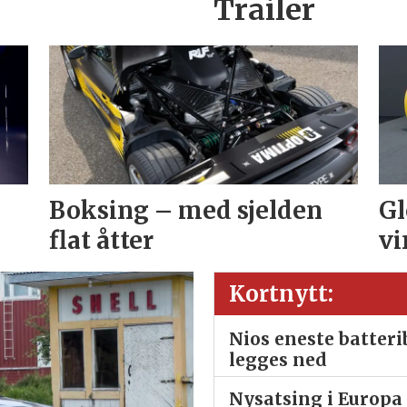
Trailer
Boksing – med sjelden
Gl
flat åtter
vi
Kortnytt:
Nios eneste batter
legges ned
Nysatsing i Europa 