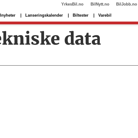
YrkesBil.no
BilNytt.no
BilJobb.no
lnyheter
Lanseringskalender
Biltester
Varebil
ekniske data