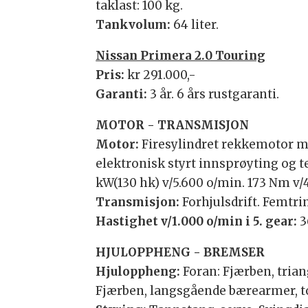
taklast: 100 kg.
Tankvolum:
64 liter.
Nissan Primera 2.0 Touring
Pris:
kr 291.000,-
Garanti:
3 år. 6 års rustgaranti.
MOTOR - TRANSMISJON
Motor:
Firesylindret rekkemotor me
elektronisk styrt innsprøyting og t
kW(130 hk) v/5.600 o/min. 173 Nm v/
Transmisjon:
Forhjulsdrift. Femtr
Hastighet v/1.000 o/min i 5. gear:
3
HJULOPPHENG - BREMSER
Hjuloppheng:
Foran: Fjærben, tria
Fjærben, langsgående bærearmer, to