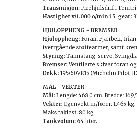
Transmisjon:
Firehjulsdrift. Femt
Hastighet v/1.000 o/min i 5. gear:
3
HJULOPPHENG - BREMSER
Hjuloppheng:
Foran: Fjærben, tria
tverrgående støttearmer, samt kren
Styring:
Tannstang, servo. Svingdia
Bremser:
Ventilerte skiver foran og
Dekk:
195/60VR15 (Michelin Pilot HX
MÅL - VEKTER
Mål:
Lengde: 468,0 cm. Bredde: 169,5
Vekter:
Egenvekt m/fører: 1.465 kg. 
Maks taklast: 80 kg.
Tankvolum:
64 liter.