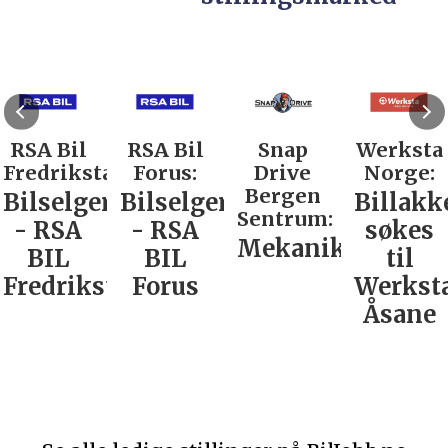
RSA Bil
RSA Bil
Snap
Werksta
Fredrikstad:
Forus:
Drive
Norge:
Bergen
Bilselger
Bilselger
Billakk
Sentrum:
- RSA
- RSA
søkes
Mekaniker
BIL
BIL
til
Fredrikstad
Forus
Werkst
Åsane