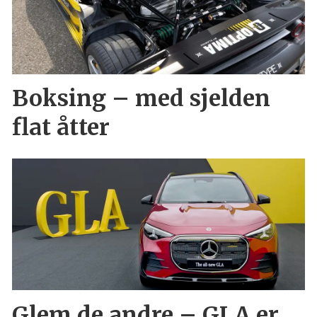
Boksing – med sjelden
flat åtter
Glem de andre – GLA er