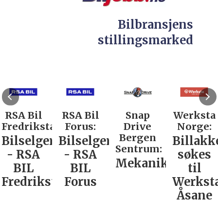
Bilbransjens
stillingsmarked
RSA Bil
RSA Bil
Snap
Werksta
Fredrikstad:
Forus:
Drive
Norge:
Bergen
Bilselger
Bilselger
Billakk
Sentrum:
- RSA
- RSA
søkes
Mekaniker
BIL
BIL
til
Fredrikstad
Forus
Werkst
Åsane