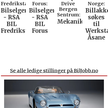
Fredrikstad:
Forus:
Drive
Norge:
Bergen
Bilselger
Bilselger
Billakk
Sentrum:
- RSA
- RSA
søkes
Mekaniker
BIL
BIL
til
Fredrikstad
Forus
Werkst
Åsane
Se alle ledige stillinger på BilJobb.no