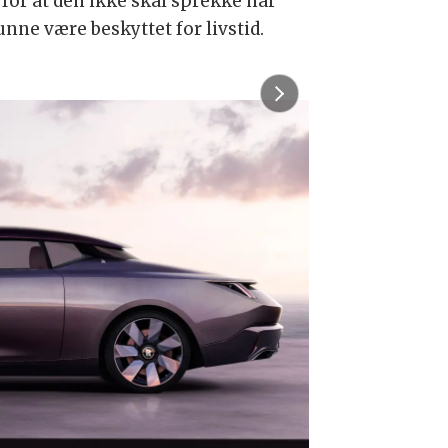
 for at den ikke skal sprekke når
nne være beskyttet for livstid.