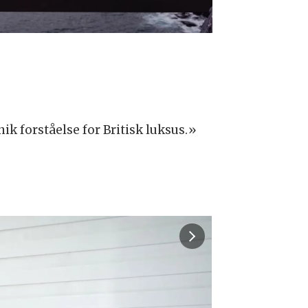
Rolls-Royce A
Benedict Cam
ik forståelse for Britisk luksus.»