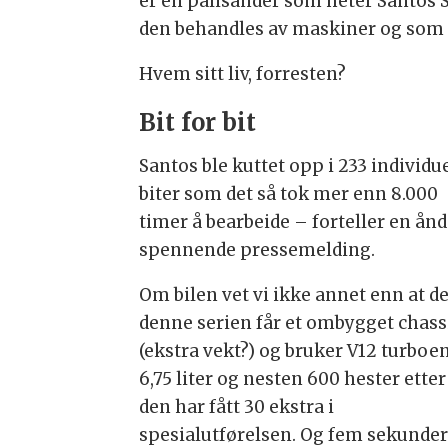
er en palisander som heter Santos S
den behandles av maskiner og som kr
Hvem sitt liv, forresten?
Bit for bit
Santos ble kuttet opp i 233 individu
biter som det så tok mer enn 8.000
timer å bearbeide – forteller en ånd
spennende pressemelding.
Om bilen vet vi ikke annet enn at de
denne serien får et ombygget chass
(ekstra vekt?) og bruker V12 turboe
6,75 liter og nesten 600 hester etter
den har fått 30 ekstra i
spesialutførelsen. Og fem sekunder