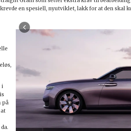
traight Grain som setter ekstra krav til bearbeiding
evde en spesiell, nyutviklet, lakk for at den skal ku
elle
eløs,
 i
is
n på
 at
 da.