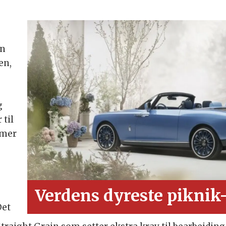
an
en,
g
 til
mmer
Verdens dyreste piknik
Det