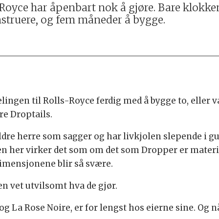
s Royce har åpenbart nok å gjøre. Bare klokke
nstruere, og fem måneder å bygge.
ingen til Rolls-Royce ferdig med å bygge to, eller var
re Droptails.
eldre herre som sagger og har livkjolen slepende i 
en her virker det som om det som Dropper er materia
dimensjonene blir så svære.
 vet utvilsomt hva de gjør.
og La Rose Noire, er for lengst hos eierne sine. Og n