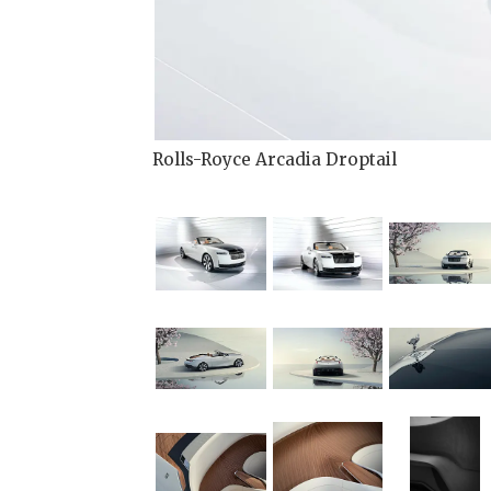
Rolls-Royce Arcadia Droptail