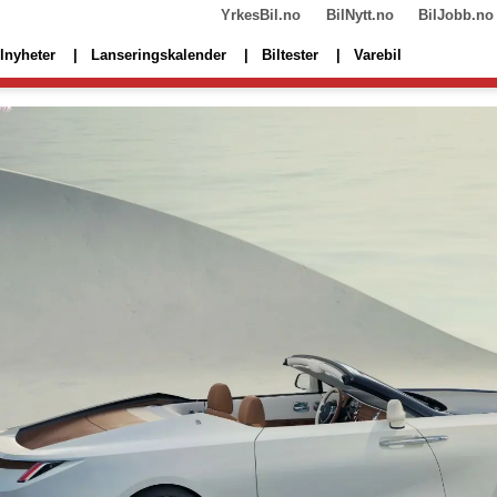
YrkesBil.no
BilNytt.no
BilJobb.no
lnyheter
Lanseringskalender
Biltester
Varebil