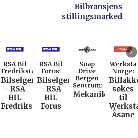
Bilbransjens
stillingsmarked
RSA Bil
Snap
Werksta
Rodin &
d:
Forus:
Drive
Norge:
Co AS:
Bergen
Bilselger
Billakkerer
Service
Sentrum:
- RSA
søkes
verkste
Mekaniker
BIL
til
Nordla
tad
Forus
Werksta
Åsane