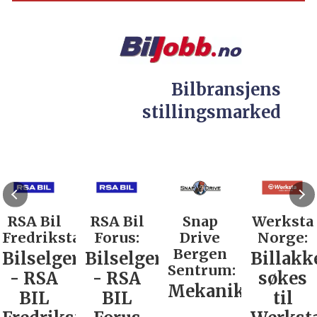
Bilbransjens
stillingsmarked
RSA Bil
RSA Bil
Snap
Werksta
Fredrikstad:
Forus:
Drive
Norge:
Bergen
Bilselger
Bilselger
Billakk
Sentrum:
- RSA
- RSA
søkes
Mekaniker
BIL
BIL
til