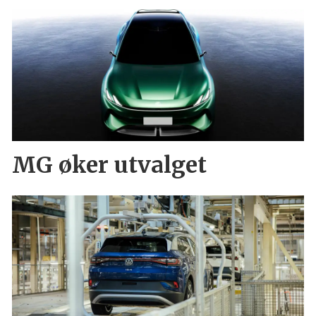
MG øker utvalget