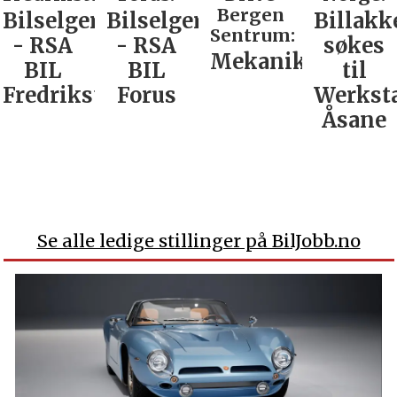
Bergen
Bilselger
Bilselger
Billakk
Sentrum:
- RSA
- RSA
søkes
Mekaniker
BIL
BIL
til
Fredrikstad
Forus
Werkst
Åsane
Se alle ledige stillinger på BilJobb.no