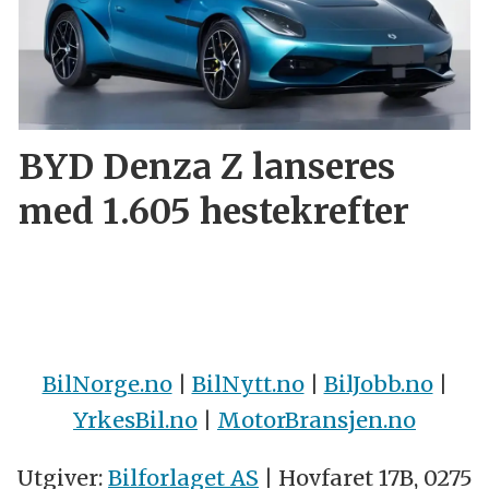
BYD Denza Z lanseres
med 1.605 hestekrefter
BilNorge.no
|
BilNytt.no
|
BilJobb.no
|
YrkesBil.no
|
MotorBransjen.no
Utgiver:
Bilforlaget AS
| Hovfaret 17B, 0275