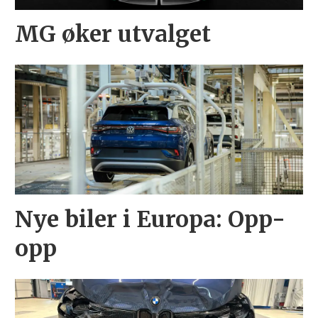
MG øker utvalget
Nye biler i Europa: Opp-
opp