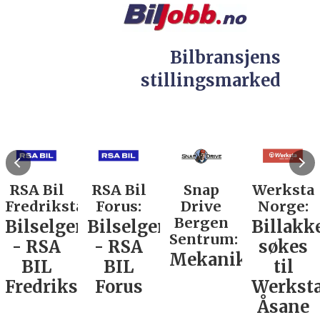
Bilbransjens
stillingsmarked
RSA Bil
RSA Bil
Snap
Werksta
Fredrikstad:
Forus:
Drive
Norge:
Bergen
Bilselger
Bilselger
Billakk
Sentrum:
- RSA
- RSA
søkes
Mekaniker
BIL
BIL
til
Fredrikstad
Forus
Werkst
Åsane