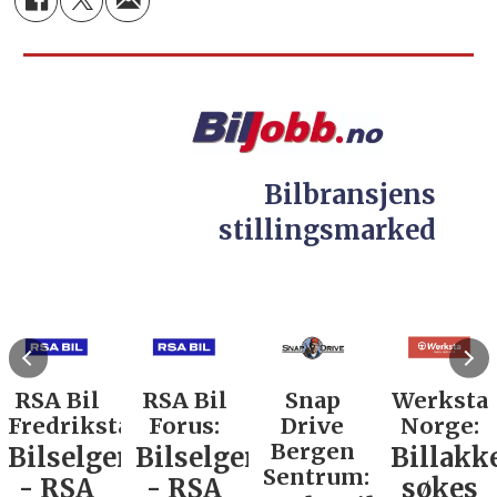
Bilbransjens
stillingsmarked
RSA Bil
RSA Bil
Snap
Werksta
Fredrikstad:
Forus:
Drive
Norge:
Bergen
Bilselger
Bilselger
Billakk
Sentrum:
- RSA
- RSA
søkes