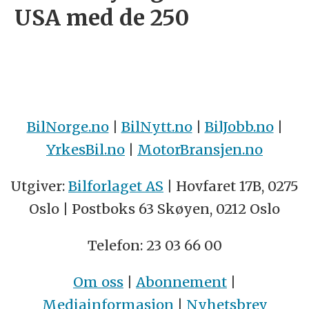
USA med de 250
BilNorge.no
|
BilNytt.no
|
BilJobb.no
|
YrkesBil.no
|
MotorBransjen.no
Utgiver:
Bilforlaget AS
| Hovfaret 17B, 0275
Oslo | Postboks 63 Skøyen, 0212 Oslo
Telefon: 23 03 66 00
Om oss
|
Abonnement
|
Mediainformasjon
|
Nyhetsbrev