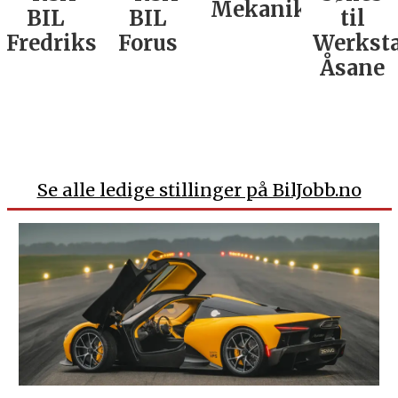
Mekaniker
BIL
BIL
til
Fredrikstad
Forus
Werkst
Åsane
Se alle ledige stillinger på BilJobb.no