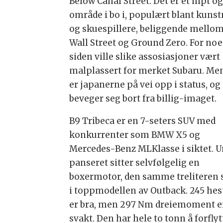
Below Canal Street. Det er et hipt og
område i bo i, populært blant kuns
og skuespillere, beliggende mello
Wall Street og Ground Zero. For noe
siden ville slike assosiasjoner vært
malplassert for merket Subaru. Me
er japanerne på vei opp i status, og
beveger seg bort fra billig-imaget.
B9 Tribeca er en 7-seters SUV med
konkurrenter som BMW X5 og
Mercedes-Benz MLKlasse i siktet. 
panseret sitter selvfølgelig en
boxermotor, den samme treliteren
i toppmodellen av Outback. 245 hes
er bra, men 297 Nm dreiemoment er 
svakt. Den har hele to tonn å forflyt