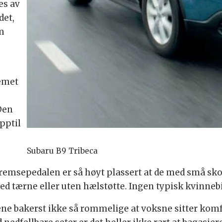
es av
det,
m
temet
Den
pptil
Subaru B9 Tribeca
t bremsepedalen er så høyt plassert at de med små sk
d tærne eller uten hælstøtte. Ingen typisk kvinneb
sene bakerst ikke så rommelige at voksne sitter kom