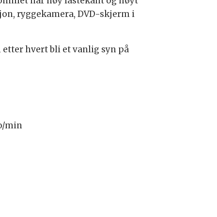
erommet har høy lastekant og høyt
asjon, ryggekamera, DVD-skjerm i
tter hvert bli et vanlig syn på
 o/min