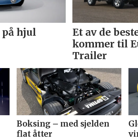
 på hjul
Et av de best
kommer til E
Trailer
Boksing – med sjelden
Gl
flat åtter
vi