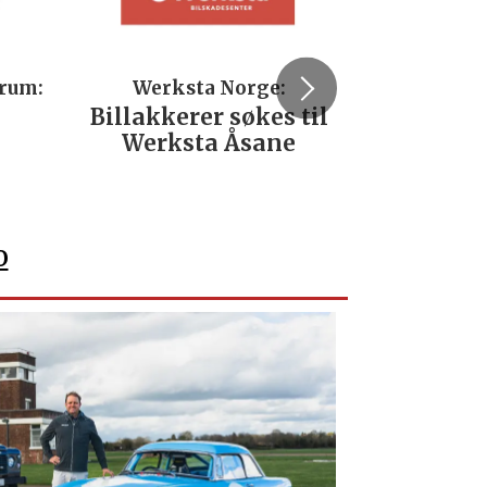
trum:
Werksta Norge:
Rodi
Billakkerer søkes til
Servi
Werksta Åsane
verks
No
o