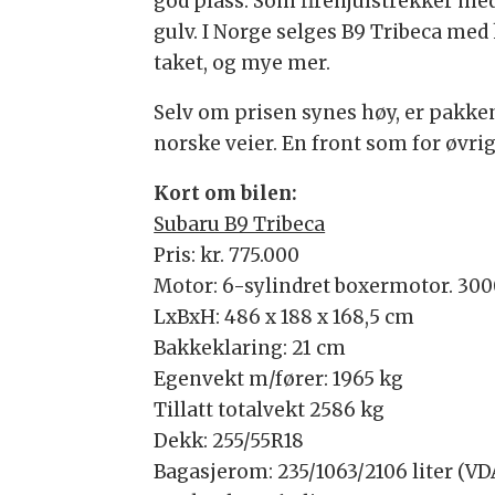
god plass. Som firehjulstrekker med
gulv. I Norge selges B9 Tribeca med
taket, og mye mer.
Selv om prisen synes høy, er pakken
norske veier. En front som for øvr
Kort om bilen:
Subaru B9 Tribeca
Pris: kr. 775.000
Motor: 6-sylindret boxermotor. 30
LxBxH: 486 x 188 x 168,5 cm
Bakkeklaring: 21 cm
Egenvekt m/fører: 1965 kg
Tillatt totalvekt 2586 kg
Dekk: 255/55R18
Bagasjerom: 235/1063/2106 liter (VD