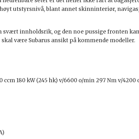
 nedfellbare seter er det heller ikke rart at bagasj
 høyt utstyrsnivå, blant annet skinninteriør, navig
 svært innholdsrik, og den noe pussige fronten kan e
ig skal være Subarus ansikt på kommende modeller.
00 ccm 180 kW (245 hk) v/6600 o/min 297 Nm v/4200
A)