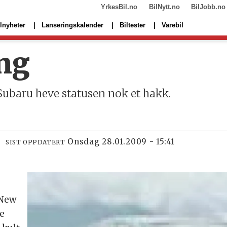
YrkesBil.no
BilNytt.no
BilJobb.no
lnyheter
Lanseringskalender
Biltester
Varebil
ng
Subaru heve statusen nok et hakk.
onsdag 28.01.2009 - 15:41
SIST OPPDATERT
 New
e