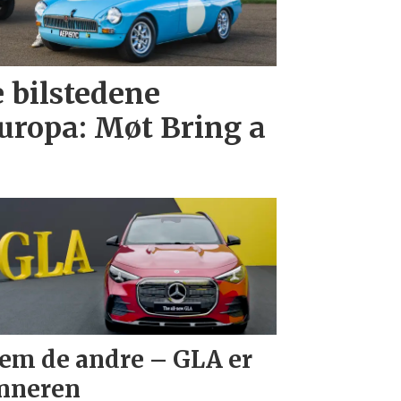
e bilstedene
uropa: Møt Bring a
em de andre – GLA er
nneren