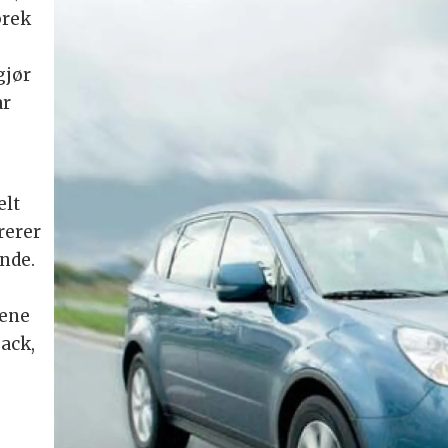
prek
gjør
ar
elt
rerer
nde.
tene
ack,