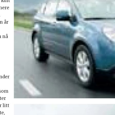
 kult
tnere
m
n år
n nå
Under
 som
ter
litt
te,