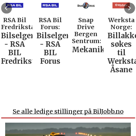
RSA Bil
RSA Bil
Snap
Werksta
Fredrikstad:
Forus:
Drive
Norge:
Bergen
Bilselger
Bilselger
Billakk
Sentrum:
- RSA
- RSA
søkes
Mekaniker
BIL
BIL
til
Fredrikstad
Forus
Werkst
Åsane
Se alle ledige stillinger på BilJobb.no