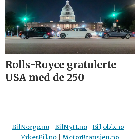
Rolls-Royce gratulerte
USA med de 250
BilNorge.no
|
BilNytt.no
|
BilJobb.no
|
YrkesBil.no
|
MotorBransjen.no