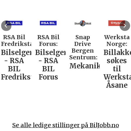
RSA Bil
RSA Bil
Snap
Werksta
Fredrikstad:
Forus:
Drive
Norge:
Bergen
Bilselger
Bilselger
Billakk
Sentrum:
- RSA
- RSA
søkes
Mekaniker
BIL
BIL
til
Fredrikstad
Forus
Werkst
Åsane
Se alle ledige stillinger på BilJobb.no