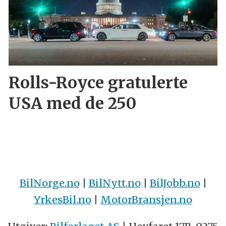
Rolls-Royce gratulerte
USA med de 250
BilNorge.no
|
BilNytt.no
|
BilJobb.no
|
YrkesBil.no
|
MotorBransjen.no