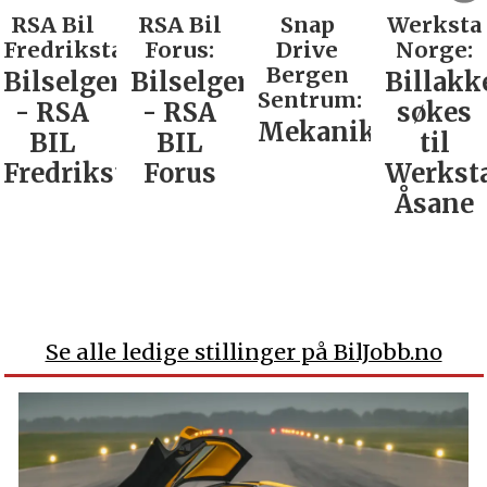
RSA Bil
RSA Bil
Snap
Werksta
Fredrikstad:
Forus:
Drive
Norge:
Bergen
Bilselger
Bilselger
Billakk
Sentrum:
- RSA
- RSA
søkes
Mekaniker
BIL
BIL
til
Fredrikstad
Forus
Werkst
Åsane
Se alle ledige stillinger på BilJobb.no