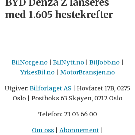
BYD Denza Z lanseres
med 1.605 hestekrefter
BilNorge.no
|
BilNytt.no
|
BilJobb.no
|
YrkesBil.no
|
MotorBransjen.no
Utgiver:
Bilforlaget AS
| Hovfaret 17B, 0275
Oslo | Postboks 63 Skøyen, 0212 Oslo
Telefon: 23 03 66 00
Om oss
|
Abonnement
|