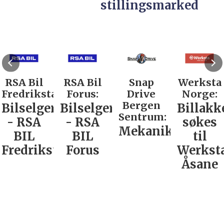
stillingsmarked
RSA Bil
RSA Bil
Snap
Werksta
Fredrikstad:
Forus:
Drive
Norge:
Bergen
Bilselger
Bilselger
Billakk
Sentrum:
- RSA
- RSA
søkes
Mekaniker
BIL
BIL
til
Fredrikstad
Forus
Werkst
Åsane