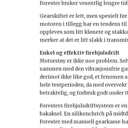
Forester bruker vesentlig lengre ti
Gearskiftet er lett, men spesielt fø
motoren i tillegg har en tendens til
oppleves som litt klønete og stakka
merker at det er litt slakk i transmi
Enkel og effektiv firehjulsdrift
Motorstøy er ikke noe problem. Selv
sammen med den vibrasjonsfrie gan
derimot ikke like god, et fenomen so
hele testperioden, da med overvekt p
betraktelig, og forbruk godt under
Foresters firehjulsdriftsystem er e
bakaksel. En silikonclutch på midt
Forester med manuell gearkasse har r