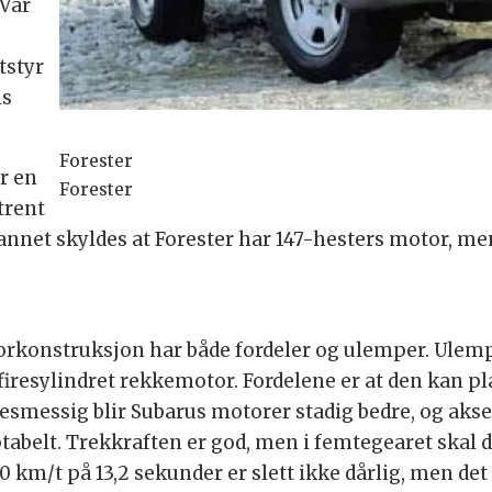
 Vår
tstyr
is
Forester
r en
Forester
trent
annet skyldes at Forester har 147-hesters motor, m
orkonstruksjon har både fordeler og ulemper. Ulemp
esylindret rekkemotor. Fordelene er at den kan plas
smessig blir Subarus motorer stadig bedre, og aksele
tabelt. Trekkraften er god, men i femtegearet skal d
 km/t på 13,2 sekunder er slett ikke dårlig, men det s