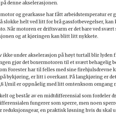
d på denne akselerasjonen.
r motor og gearkasse har fått arbeidstemperatur er g
 å slokke helt ved litt for brå gassfotbevegelser, ka
to. Når motoren er driftsvarm er det bare ved svært
sjonen og at kjøringen kan blitt litt nykkete.
 ikke under akselerasjon på høyt turtall blir lyden
gen gjør det boxermotoren til et svært behagelig 
m Forester har til felles med sine firehjulsdrevne ko
å bykjøring, er litt i overkant. På langkjøring er d
 0,8 l/mil er oppnåelig med litt omtenksom omgang
nkelt og består av en midtdifferensial som fordeler d
differensialen fungerer som sperre, men noen sperre
eduksjonsgear, en praktisk løsning hvis du skal ut p