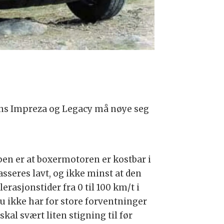
ens Impreza og Legacy må nøye seg
en er at boxermotoren er kostbar i
seres lavt, og ikke minst at den
rasjonstider fra 0 til 100 km/t i
u ikke har for store forventninger
kal svært liten stigning til før