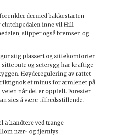
g forenkler dermed bakkestarten.
clutchpedalen inne vil Hill-
chpedalen, slipper også bremsen og
r gunstig plassert og sittekomforten
 sittepute og seterygg har kraftige
sryggen. Høyderegulering av rattet
rer riktignok et minus for armlenet på
i veien når det er oppfelt. Forester
n sies å være tilfredsstillende.
el å håndtere ved trange
llom nær- og fjernlys.