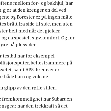
eftene mellom for- og bakhjul, har
n gjør at den krenger en del ved
ngene og Forester er på ingen måte
es brått fra side til side, men uten
ter helt med når det gjelder
og da spesielt støykomfort. Og for
føre på plussiden.
r testbil har for eksempel
ollisjonsputer, beltestrammere på
aksetet, samt ABS-bremser er
or både barn og voksne.
u glipp av den røffe stilen.
der fremkommelighet har Subaruen
onsgear har den trekkraft så det