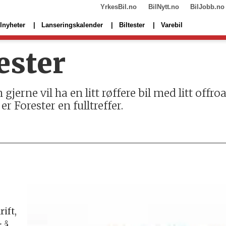
YrkesBil.no
BilNytt.no
BilJobb.no
lnyheter
Lanseringskalender
Biltester
Varebil
ester
jerne vil ha en litt røffere bil med litt offro
r Forester en fulltreffer.
9
ift,
r å