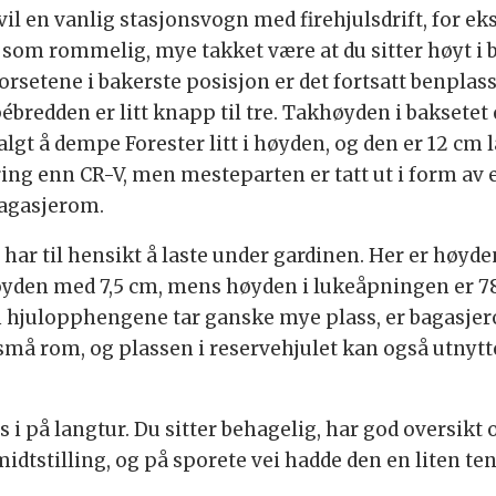
, vil en vanlig stasjonsvogn med firehjulsdrift, for e
som rommelig, mye takket være at du sitter høyt i bå
forsetene i bakerste posisjon er det fortsatt benpla
pébredden er litt knapp til tre. Takhøyden i baksetet
gt å dempe Forester litt i høyden, og den er 12 cm 
ng enn CR-V, men mesteparten er tatt ut i form av e
bagasjerom.
 har til hensikt å laste under gardinen. Her er høyden
øyden med 7,5 cm, mens høyden i lukeåpningen er 
m hjulopphengene tar ganske mye plass, er bagasje
små rom, og plassen i reservehjulet kan også utnyt
ves i på langtur. Du sitter behagelig, har god oversi
midtstilling, og på sporete vei hadde den en liten ten