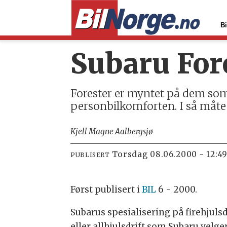
Bi
Subaru For
Forester er myntet på dem som g
personbilkomforten. I så måte e
Kjell Magne Aalbergsjø
torsdag 08.06.2000 - 12:4
PUBLISERT
Først publisert i
BIL
6 - 2000.
Subarus spesialisering på firehjulsdr
eller allhjulsdrift som Subaru velge