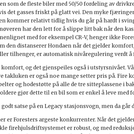
n som de fleste biler med 50/50 fordeling av drivkr
hvis det gasses friskt på glatt vei. Den myke fjæringe
en kommer relativt tidlig hvis du går på hardt i svi
veren har den lett for å slippe litt bak når den kast
mmenlignet med for eksempel CR-V, henger ikke Fores
 den distanserer Hondaen når det gjelder komfort, 
ler tilhenger, er automatisk nivåregulering verdt å 
komfort, og det gjenspeiles også i utstyrsnivået. Vå
e takluken er også noe mange setter pris på. Fire k
elter og hodestøtte på alle de tre sitteplassene i b
ere gjør dette til en bil som er enkel å leve med f
ke godt satse på en Legacy stasjonsvogn, men da går d
er er Foresters argeste konkurrenter. Når det gjel
le firehjulsdriftsystemet er robust, og med reduksj