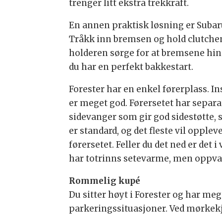
trenger litt ekstra trekkraft.
En annen praktisk løsning er Subaru
Tråkk inn bremsen og hold clutchen 
holderen sørge for at bremsene hind
du har en perfekt bakkestart.
Forester har en enkel førerplass. I
er meget god. Førersetet har separa
sidevanger som gir god sidestøtte, 
er standard, og det fleste vil opplev
førersetet. Feller du det ned er det i
har totrinns setevarme, men oppvarmi
Rommelig kupé
Du sitter høyt i Forester og har me
parkeringssituasjoner. Ved mørkekj