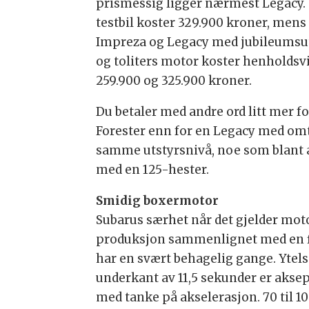
prismessig ligger nærmest Legacy.
testbil koster 329.900 kroner, mens
Impreza og Legacy med jubileumsu
og toliters motor koster henholdsv
259.900 og 325.900 kroner.
Du betaler med andre ord litt mer fo
Forester enn for en Legacy med om
samme utstyrsnivå, noe som blant 
med en 125-hester.
Smidig boxermotor
Subarus særhet når det gjelder mot
produksjon sammenlignet med en fir
har en svært behagelig gange. Ytelse
underkant av 11,5 sekunder er aksep
med tanke på akselerasjon. 70 til 100