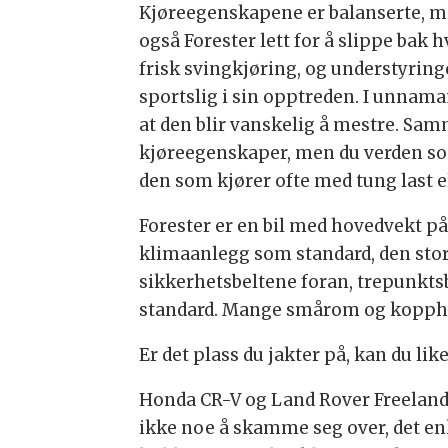
Kjøreegenskapene er balanserte, me
også Forester lett for å slippe bak 
frisk svingkjøring, og understyring
sportslig i sin opptreden. I unnamanø
at den blir vanskelig å mestre. Sa
kjøreegenskaper, men du verden som
den som kjører ofte med tung last el
Forester er en bil med hovedvekt på 
klimaanlegg som standard, den stor
sikkerhetsbeltene foran, trepunktsb
standard. Mange smårom og kopphold
Er det plass du jakter på, kan du li
Honda CR-V og Land Rover Freeland
ikke noe å skamme seg over, det enk