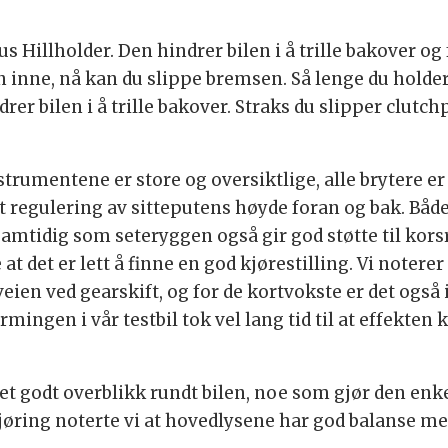
s Hillholder. Den hindrer bilen i å trille bakover o
inne, nå kan du slippe bremsen. Så lenge du holder 
rer bilen i å trille bakover. Straks du slipper clut
nstrumentene er store og oversiktlige, alle brytere e
t regulering av sitteputens høyde foran og bak. Både
samtidig som seteryggen også gir god støtte til kor
e at det er lett å finne en god kjørestilling. Vi note
 veien ved gearskift, og for de kortvokste er det også 
ngen i vår testbil tok vel lang tid til at effekten ka
get godt overblikk rundt bilen, noe som gjør den enk
øring noterte vi at hovedlysene har god balanse me