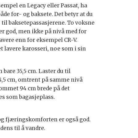
ksempel en Legacy eller Passat, ha
de for- og baksete. Det betyr at du
ss til baksetepassasjerene. To voksne
 er god, men ikke på nivå med for
lavere enn for eksempel CR-V.
t lavere karosseri, noe som i sin
 bare 35,5 cm. Laster du til
78,5 cm, omtrent på samme nivå
rommet 94 cm brede på det
tes som bagasjeplass.
kt og fjæringskomforten er også god.
dens til å vandre.