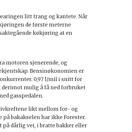
earingen litt trang og kantete. Når
n kjøringen de første meterne
 saktegående køkjøring at en
 fra motoren sjenerende, og
bekjentskap. Bensinøkonomien er
nkurrenter. 0,97 l/mil i snitt for
et derimot mulig å få ned forbruket
 med gasspedalen.
rivkreftene likt mellom for- og
 på bakakselen har ikke Forester.
å dårlig vei, i bratte bakker eller