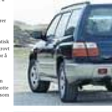
rer
r
tisk
grovt
or å
en
lotte
l som