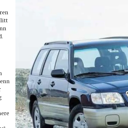
eren
litt
enn
d.
m
 enn
r
g
mere