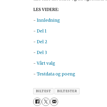
LES VIDERE:
-
Innledning
-
Del 1
-
Del 2
-
Del 3
-
Vårt valg
-
Testdata og poeng
BILTEST
BILTESTER