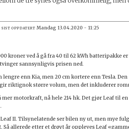
ellom de tre synes også overkommelig, men d
mandag 13.04.2020 - 11:25
SIST OPPDATERT
.000 kroner ved å gå fra 40 til 62 kWh batteripakke e
tvinger sannsynligvis prisen ned.
cm lengre enn Kia, men 20 cm kortere enn Tesla. Den s
gir riktignok større volum, men det inkluderer rom
mer motorkraft, nå hele 214 hk. Det gjør Leaf til en r
.
af II. Tilsynelatende ser bilen ny ut, men mye ful
 Så allerede etter et drøyt år oppleves Leaf «gamm