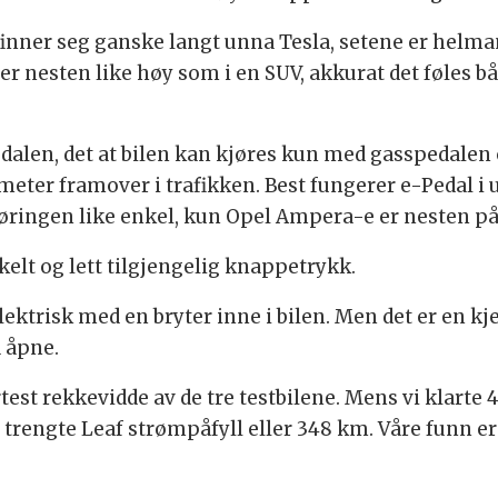
finner seg ganske langt unna Tesla, setene er helma
er nesten like høy som i en SUV, akkurat det føles bå
-Pedalen, det at bilen kan kjøres kun med gasspedale
eter framover i trafikken. Best fungerer e-Pedal i u
jøringen like enkel, kun Opel Ampera-e er nesten p
elt og lett tilgjengelig knappetrykk.
lektrisk med en bryter inne i bilen. Men det er en kj
å åpne.
test rekkevidde av de tre testbilene. Mens vi klarte
trengte Leaf strømpåfyll eller 348 km. Våre funn 