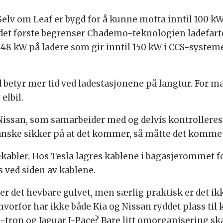
Selv om Leaf er bygd for å kunne motta inntil 100 kW
det første begrenser Chademo-teknologien ladefarten 
nn 48 kW på ladere som gir inntil 150 kW i CCS-syste
d betyr mer tid ved ladestasjonene på langtur. For m
elbil.
 Nissan, som samarbeider med og delvis kontrolleres 
ganske sikker på at det kommer, så måtte det komme 
dekabler. Hos Tesla lagres kablene i bagasjerommet fo
ss ved siden av kablene.
 det hevbare gulvet, men særlig praktisk er det ikke.
vorfor har ikke både Kia og Nissan ryddet plass til 
-tron og Jaguar I-Pace? Bare litt omorganisering skal 