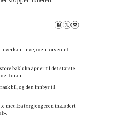
er stopper likheten.
r i overkant mye, men forventet
tore bakluka åpner til det største
met foran.
ask bil, og den innbyr til
gte med fra forgjengeren inkludert
el».