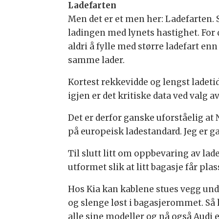
Ladefarten
Men det er et men her: Ladefarten. 
ladingen med lynets hastighet. For 
aldri å fylle med større ladefart e
samme lader.
Kortest rekkevidde og lengst ladeti
igjen er det kritiske data ved valg av 
Det er derfor ganske uforståelig at
på europeisk ladestandard. Jeg er 
Til slutt litt om oppbevaring av la
utformet slik at litt bagasje får pla
Hos Kia kan kablene stues vegg under
og slenge løst i bagasjerommet. Så h
alle sine modeller og nå også Audi e