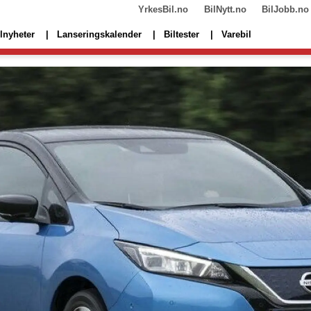
YrkesBil.no
BilNytt.no
BilJobb.no
lnyheter
Lanseringskalender
Biltester
Varebil