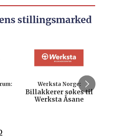
ens stillingsmarked
trum:
Werksta Norge:
Rodi
Billakkerer søkes til
Servi
Werksta Åsane
verks
No
o