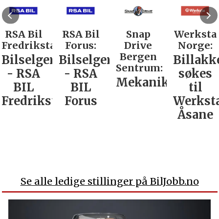
RSA Bil
RSA Bil
Snap
Werksta
Fredrikstad:
Forus:
Drive
Norge:
Bergen
Bilselger
Bilselger
Billakk
Sentrum:
- RSA
- RSA
søkes
Mekaniker
BIL
BIL
til
Fredrikstad
Forus
Werkst
Åsane
Se alle ledige stillinger på BilJobb.no