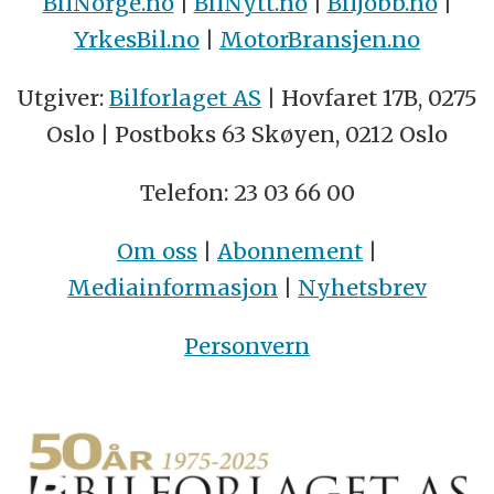
BilNorge.no
|
BilNytt.no
|
BilJobb.no
|
YrkesBil.no
|
MotorBransjen.no
Utgiver:
Bilforlaget AS
| Hovfaret 17B, 0275
Oslo | Postboks 63 Skøyen, 0212 Oslo
Telefon: 23 03 66 00
Om oss
|
Abonnement
|
Mediainformasjon
|
Nyhetsbrev
Personvern