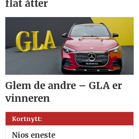
flat åtter
Glem de andre – GLA er
vinneren
Kortnytt:
Nios eneste