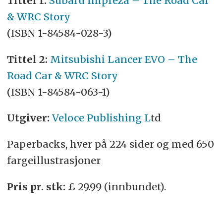
Tittel
1:
Subaru Impreza – The Road Car
& WRC Story
(ISBN 1-84584-028-3)
Tittel
2:
Mitsubishi Lancer EVO – The
Road Car & WRC Story
(ISBN 1-84584-063-1)
Utgiver:
Veloce Publishing L
td
Paperbacks, hver på 224 sider og med 650
fargeillustrasjoner
Pris pr. stk:
£ 29.99 (innbundet).