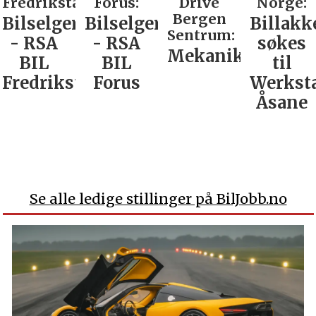
Fredrikstad:
Forus:
Drive
Norge:
Bergen
Bilselger
Bilselger
Billakk
Sentrum:
- RSA
- RSA
søkes
Mekaniker
BIL
BIL
til
Fredrikstad
Forus
Werkst
Åsane
Se alle ledige stillinger på BilJobb.no