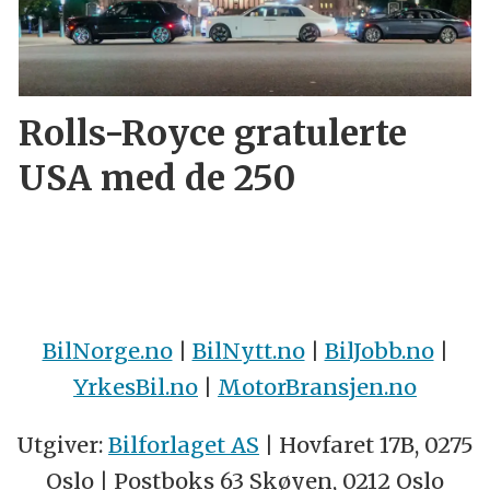
Rolls-Royce gratulerte
USA med de 250
BilNorge.no
|
BilNytt.no
|
BilJobb.no
|
YrkesBil.no
|
MotorBransjen.no
Utgiver:
Bilforlaget AS
| Hovfaret 17B, 0275
Oslo | Postboks 63 Skøyen, 0212 Oslo