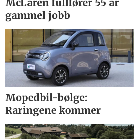
McLaren fullfører 55 år
gammel jobb
Mopedbil-bølge:
Raringene kommer