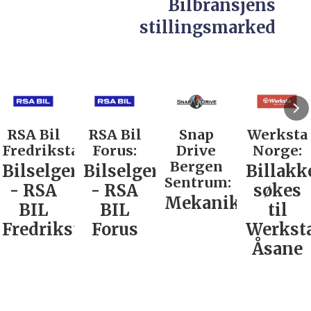
Bilbransjens
stillingsmarked
RSA Bil
RSA Bil
Snap
Werksta
Fredrikstad:
Forus:
Drive
Norge:
Bergen
Bilselger
Bilselger
Billakk
Sentrum:
- RSA
- RSA
søkes
Mekaniker
BIL
BIL
til
Fredrikstad
Forus
Werkst
Åsane