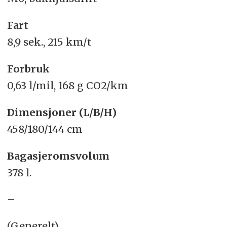
Fart
8,9 sek., 215 km/t
Forbruk
0,63 l/mil, 168 g CO2/km
Dimensjoner (L/B/H)
458/180/144 cm
Bagasjeromsvolum
378 l.
–
(Generelt)