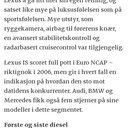
Lexus å gå litt mer sin egen retning, og
satset like mye på luksusfølelsen som på
sportsfølelsen. Mye utstyr, som
ryggekamera, airbag til førerens knær,
en avansert stabilitetskontroll og
radarbasert cruisecontrol var tilgjengelig.
Lexus IS scoret full pott i Euro NCAP –
riktignok i 2006, men gir i hvert fall en
indikasjon på hvordan den sto mot
datidens konkurrenter. Audi, BMW og
Mercedes fikk også fem stjerner på sine
modeller i dette segmentet.
Første og siste diesel