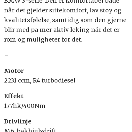
BMW 3-serie. Den er komfortabel både
når det gjelder sittekomfort, lav støy og
kvalitetsfølelse, samtidig som den gjerne
blir med på mer aktiv leking når det er
rom og muligheter for det.
–
Motor
2231 ccm, R4 turbodiesel
Effekt
177hk/400Nm
Drivlinje
M6, bakhjulsdrift