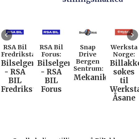
RSA Bil
RSA Bil
Snap
Werksta
Fredrikstad:
Forus:
Drive
Norge:
Bergen
Bilselger
Bilselger
Billakk
Sentrum:
- RSA
- RSA
søkes
Mekaniker
BIL
BIL
til
Fredrikstad
Forus
Werkst
Åsane