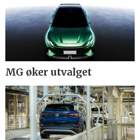
MG øker utvalget