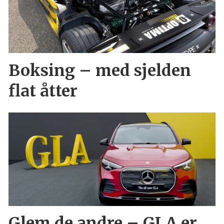
Boksing – med sjelden
flat åtter
Glem de andre – GLA er