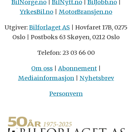
BilNorge.no
|
BilNytt.no
|
BilJobb.no
|
YrkesBil.no
|
MotorBransjen.no
Utgiver:
Bilforlaget AS
| Hovfaret 17B, 0275
Oslo | Postboks 63 Skøyen, 0212 Oslo
Telefon: 23 03 66 00
Om oss
|
Abonnement
|
Mediainformasjon
|
Nyhetsbrev
Personvern