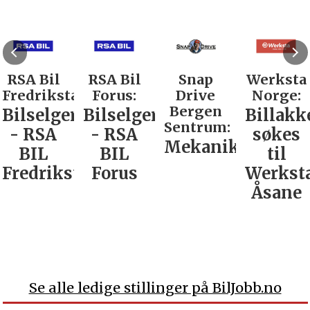
RSA Bil
RSA Bil
Snap
Werksta
Fredrikstad:
Forus:
Drive
Norge:
Bergen
Bilselger
Bilselger
Billakk
Sentrum:
- RSA
- RSA
søkes
Mekaniker
BIL
BIL
til
Fredrikstad
Forus
Werkst
Åsane
Se alle ledige stillinger på BilJobb.no