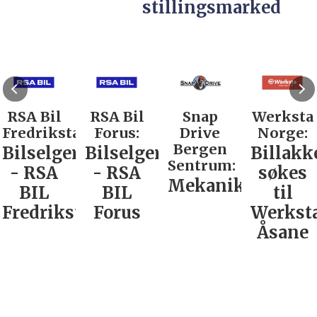
stillingsmarked
RSA Bil
RSA Bil
Snap
Werksta
Fredrikstad:
Forus:
Drive
Norge:
Bergen
Bilselger
Bilselger
Billakk
Sentrum:
- RSA
- RSA
søkes
Mekaniker
BIL
BIL
til
Fredrikstad
Forus
Werkst
Åsane