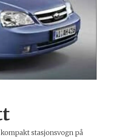
Daewoo Nubir
tt
 ny kompakt stasjonsvogn på