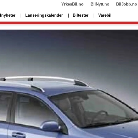
YrkesBil.no
BilNytt.no
BilJobb.no
lnyheter
Lanseringskalender
Biltester
Varebil