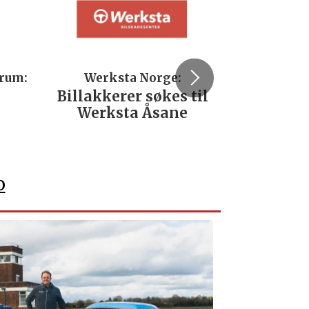
trum:
Werksta Norge:
Rodi
Billakkerer søkes til
Servi
Werksta Åsane
verks
No
o