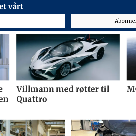
t vårt
e
Villmann med røtter til
MG
en
Quattro