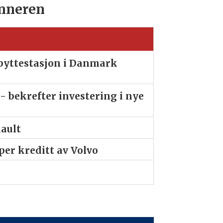
nneren
ibyttestasjon i Danmark
- bekrefter investering i nye
nault
er kreditt av Volvo