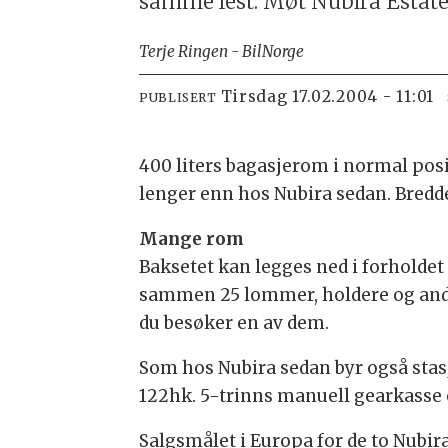
samme lest. Møt Nubira Estate
Terje Ringen - BilNorge
tirsdag 17.02.2004 - 11:01
PUBLISERT
400 liters bagasjerom i normal posi
lenger enn hos Nubira sedan. Bredde
Mange rom
Baksetet kan legges ned i forholdet 
sammen 25 lommer, holdere og and
du besøker en av dem.
Som hos Nubira sedan byr også stasj
122hk. 5-trinns manuell gearkasse 
Salgsmålet i Europa for de to Nubira