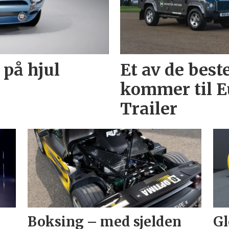
 på hjul
Et av de best
kommer til E
Trailer
Boksing – med sjelden
Gl