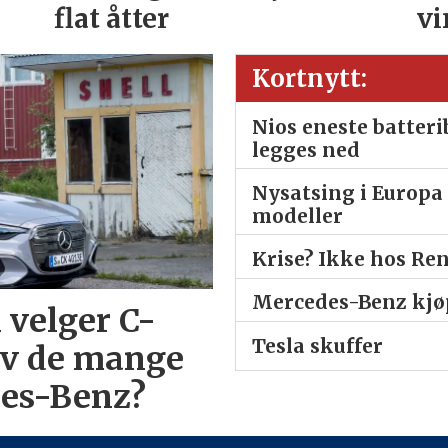
flat åtter
vi
Kortnytt:
Nios eneste batter
legges ned
Nysatsing i Europa 
modeller
Krise? Ikke hos Re
Mercedes-Benz kjøp
 velger C-
Tesla skuffer
av de mange
des-Benz?