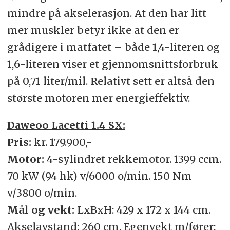
mindre på akselerasjon. At den har litt
mer muskler betyr ikke at den er
grådigere i matfatet – både 1,4-literen og
1,6-literen viser et gjennomsnittsforbruk
på 0,71 liter/mil. Relativt sett er altså den
største motoren mer energieffektiv.
Daweoo Lacetti 1.4 SX:
Pris:
kr. 179.900,-
Motor:
4-sylindret rekkemotor. 1399 ccm.
70 kW (94 hk) v/6000 o/min. 150 Nm
v/3800 o/min.
Mål og vekt:
LxBxH: 429 x 172 x 144 cm.
Akselavstand: 260 cm. Egenvekt m/fører: