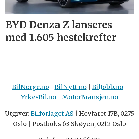
BYD Denza Z lanseres
med 1.605 hestekrefter
BilNorge.no
|
BilNytt.no
|
BilJobb.no
|
YrkesBil.no
|
MotorBransjen.no
Utgiver:
Bilforlaget AS
| Hovfaret 17B, 0275
Oslo | Postboks 63 Skøyen, 0212 Oslo