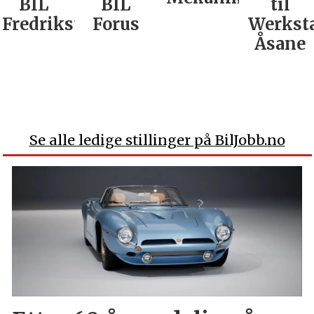
BIL
BIL
til
Fredrikstad
Forus
Werkst
Åsane
Se alle ledige stillinger på BilJobb.no