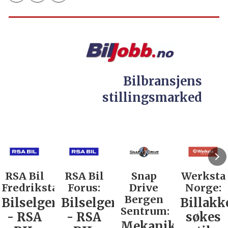
Bilbransjens
stillingsmarked
RSA Bil
RSA Bil
Snap
Werksta
Fredrikstad:
Forus:
Drive
Norge:
Bergen
Bilselger
Bilselger
Billakk
Sentrum:
- RSA
- RSA
søkes
Mekaniker