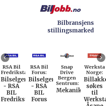
Bilbransjens
stillingsmarked
RSA Bil
RSA Bil
Snap
Werksta
Fredrikstad:
Forus:
Drive
Norge:
Bergen
Bilselger
Bilselger
Billakk
Sentrum:
- RSA
- RSA
søkes
Mekaniker
BIL
BIL
til
Fredrikstad
Forus
Werkst
Åsane