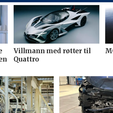
e
Villmann med røtter til
MG
en
Quattro