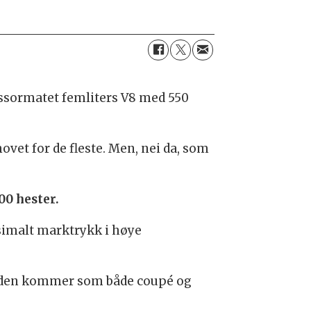
essormatet femliters V8 med 550
ovet for de fleste. Men, nei da, som
00 hester.
ksimalt marktrykk i høye
 at den kommer som både coupé og