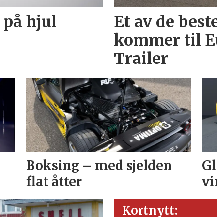
 på hjul
Et av de best
kommer til E
Trailer
Boksing – med sjelden
Gl
flat åtter
vi
Kortnytt: