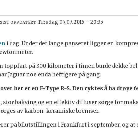
tirsdag 07.07.2015 - 20:35
SIST OPPDATERT
en
i dag. Under det lange panseret ligger en kompr
Newtonmeter.
en toppfart på 300 kilometer i timen burde dekke beh
har Jaguar noe enda heftigere på gang.
ver her er en F-Type R-S. Den ryktes å ha drøye 6
t, stor bakving og en effektiv diffuser sørge for ma
sørges av karbon-keramiske bremser.
terer på bilutstillingen i Frankfurt i september, og