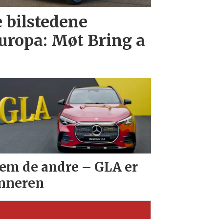
e bilstedene
uropa: Møt Bring a
em de andre – GLA er
nneren