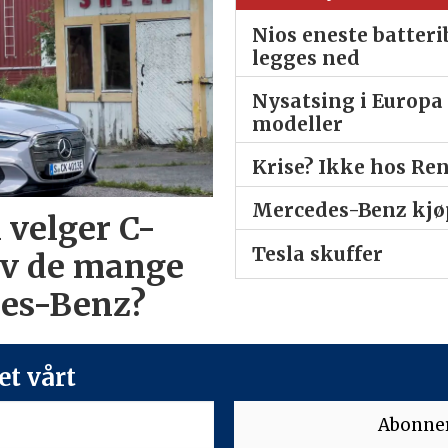
Nios eneste batter
legges ned
Nysatsing i Europa 
modeller
Krise? Ikke hos Re
Mercedes-Benz kjøp
 velger C-
Tesla skuffer
av de mange
des-Benz?
t vårt