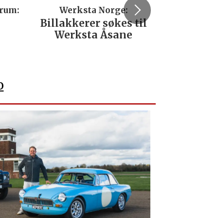
trum:
Werksta Norge:
Rodi
Billakkerer søkes til
Servi
Werksta Åsane
verks
No
o