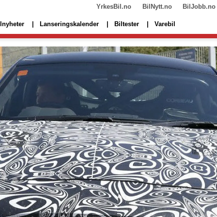
YrkesBil.no
BilNytt.no
BilJobb.no
lnyheter
Lanseringskalender
Biltester
Varebil