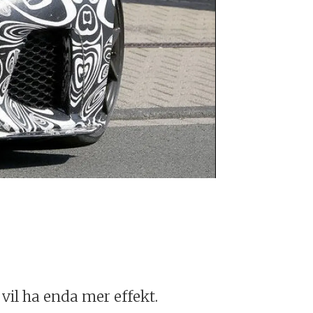
Jaguar F-Type
Foto: Carpar
vil ha enda mer effekt.