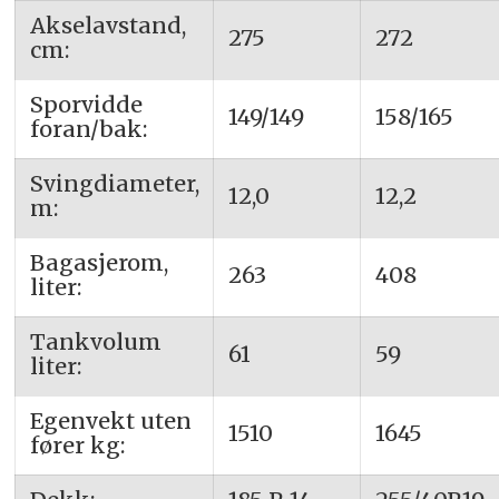
Akselavstand,
275
272
cm:
Sporvidde
149/149
158/165
foran/bak:
Svingdiameter,
12,0
12,2
m:
Bagasjerom,
263
408
liter:
Tankvolum
61
59
liter:
Egenvekt uten
1510
1645
fører kg: