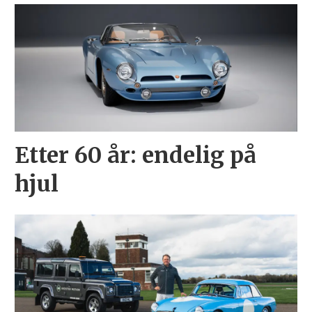
Etter 60 år: endelig på
hjul