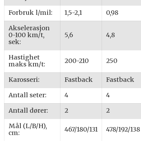
Forbruk l/mil:
1,5-2,1
0,98
Akselerasjon
0-100 km/t,
5,6
4,8
sek:
Hastighet
200-210
250
maks km/t:
Karosseri:
Fastback
Fastback
Antall seter:
4
4
Antall dører:
2
2
Mål (L/B/H),
467/180/131
478/192/138
cm: