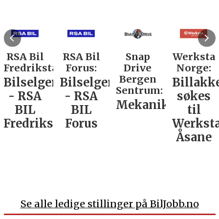
RSA Bil
RSA Bil
Snap
Werksta
Fredrikstad:
Forus:
Drive
Norge:
Bergen
Bilselger
Bilselger
Billakk
Sentrum:
- RSA
- RSA
søkes
Mekaniker
BIL
BIL
til
Fredrikstad
Forus
Werkst
Åsane
Se alle ledige stillinger på BilJobb.no