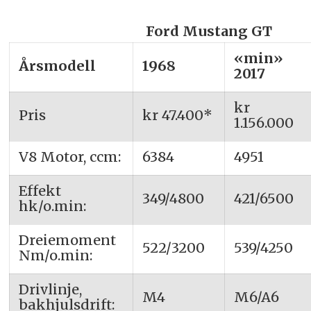
Ford Mustang GT
«min»
Årsmodell
1968
2017
kr
Pris
kr 47.400*
1.156.000
V8 Motor, ccm:
6384
4951
Effekt
349/4800
421/6500
hk/o.min:
Dreiemoment
522/3200
539/4250
Nm/o.min:
Drivlinje,
M4
M6/A6
bakhjulsdrift: