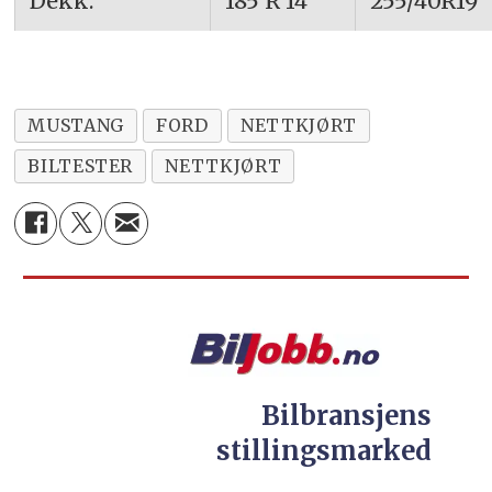
Dekk:
185 R 14
255/40R19
MUSTANG
FORD
NETTKJØRT
BILTESTER
NETTKJØRT
Bilbransjens
stillingsmarked