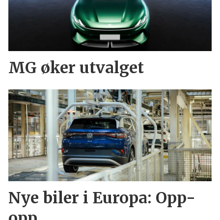
MG øker utvalget
Nye biler i Europa: Opp-
opp