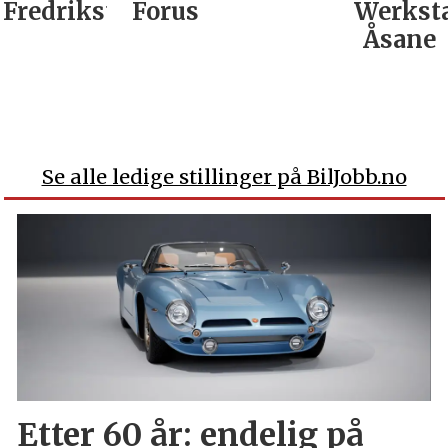
edrikstad
Forus
Werksta
Åsane
Se alle ledige stillinger på BilJobb.no
Etter 60 år: endelig på