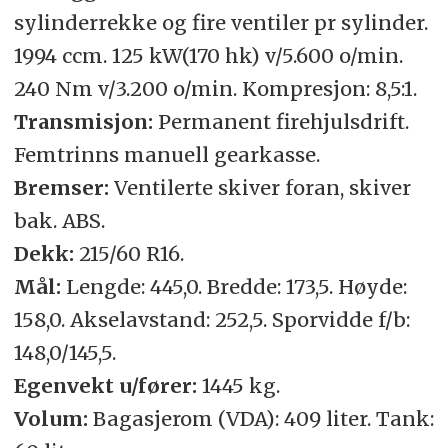
sylinderrekke og fire ventiler pr sylinder.
1994 ccm. 125 kW(170 hk) v/5.600 o/min.
240 Nm v/3.200 o/min. Kompresjon: 8,5:1.
Transmisjon:
Permanent firehjulsdrift.
Femtrinns manuell gearkasse.
Bremser:
Ventilerte skiver foran, skiver
bak. ABS.
Dekk:
215/60 R16.
Mål:
Lengde: 445,0. Bredde: 173,5. Høyde:
158,0. Akselavstand: 252,5. Sporvidde f/b:
148,0/145,5.
Egenvekt u/fører:
1445 kg.
Volum:
Bagasjerom (VDA): 409 liter. Tank: