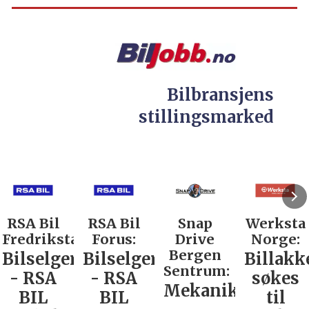
Bilbransjens
stillingsmarked
A Bil
RSA Bil
Snap
Werksta
edrikstad:
Forus:
Drive
Norge:
Bergen
lselger
Bilselger
Billakkere
Sentrum:
 RSA
- RSA
søkes
Mekaniker
BIL
BIL
til