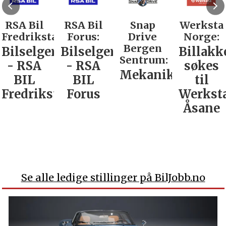
RSA Bil
RSA Bil
Snap
Werksta
Fredrikstad:
Forus:
Drive
Norge:
Bergen
Bilselger
Bilselger
Billakk
Sentrum:
- RSA
- RSA
søkes
Mekaniker
BIL
BIL
til
Fredrikstad
Forus
Werkst
Åsane
Se alle ledige stillinger på BilJobb.no