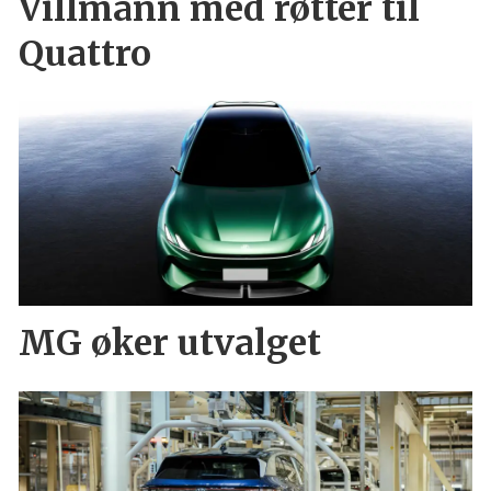
Villmann med røtter til
Quattro
MG øker utvalget