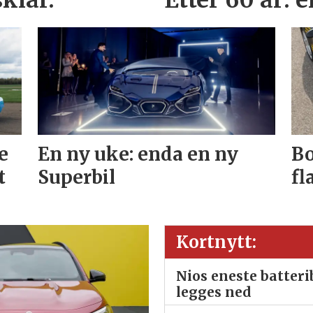
klar.
Etter 60 år: 
e
En ny uke: enda en ny
Bo
t
Superbil
fl
Kortnytt:
Nios eneste batter
legges ned