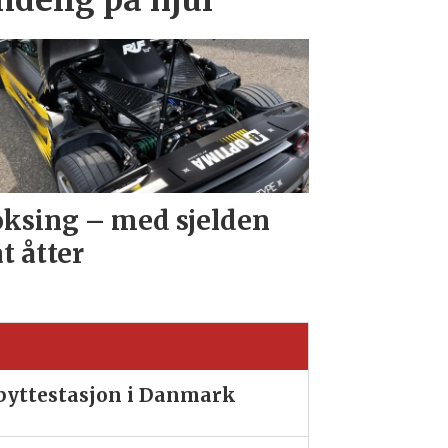
endelig på hjul
ksing – med sjelden
at åtter
ibyttestasjon i Danmark