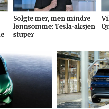
Solgte mer, men mindre
Vi
lønnsomme: Tesla-aksjen
Qu
ne
stuper