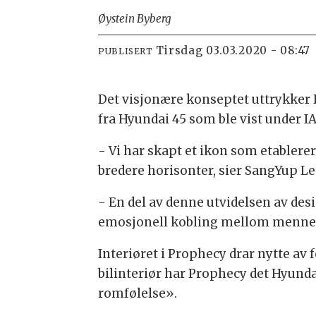
Øystein Byberg
tirsdag 03.03.2020 - 08:47
PUBLISERT
Det visjonære konseptet uttrykker H
fra Hyundai 45 som ble vist under IA
- Vi har skapt et ikon som etablerer
bredere horisonter, sier SangYup Le
- En del av denne utvidelsen av des
emosjonell kobling mellom menneske
Interiøret i Prophecy drar nytte av f
bilinteriør har Prophecy det Hyundai
romfølelse».