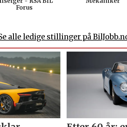
ilselger - RSA BIL
Mekaniker
Forus
Se alle ledige stillinger på BilJobb.n