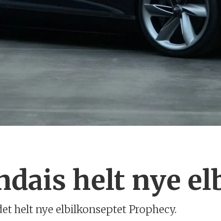
dais helt nye el
et helt nye elbilkonseptet Prophecy.