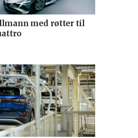
llmann med røtter til
attro