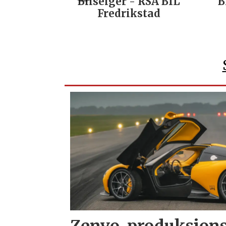
Bilselger - RSA BIL
B
Fredrikstad