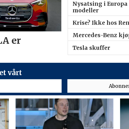
Nysatsing i Europa 
modeller
Krise? Ikke hos Re
Mercedes-Benz kjøp
LA er
Tesla skuffer
t vårt