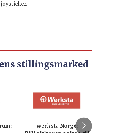
joysticker.
ens stillingsmarked
trum:
Werksta Norge:
Rodi