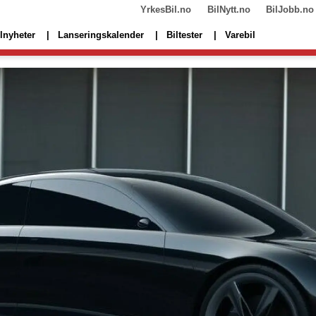
YrkesBil.no
BilNytt.no
BilJobb.no
lnyheter
Lanseringskalender
Biltester
Varebil